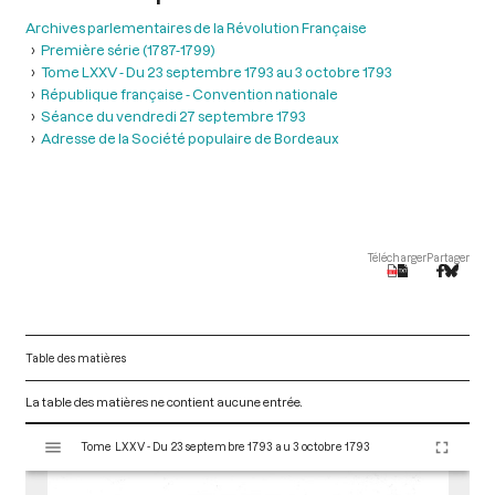
Archives parlementaires de la Révolution Française
Première série (1787-1799)
Tome LXXV - Du 23 septembre 1793 au 3 octobre 1793
République française - Convention nationale
Séance du vendredi 27 septembre 1793
Adresse de la Société populaire de Bordeaux
Télécharger
Partager
Table des matières
La table des matières ne contient aucune entrée.
V
Tome LXXV - Du 23 septembre 1793 au 3 octobre 1793
i
s