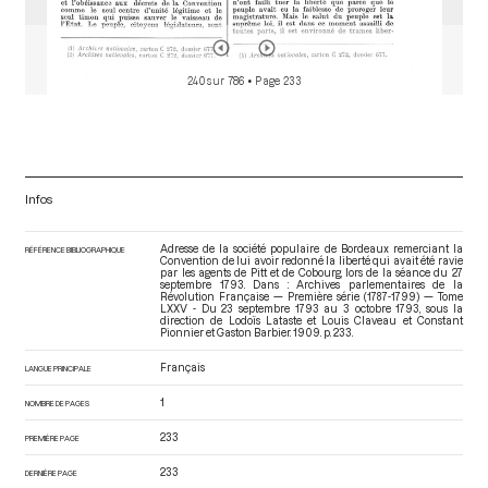
240 sur 786
• Page 233
Infos
Adresse de la société populaire de Bordeaux remerciant la
RÉFÉRENCE BIBLIOGRAPHIQUE
Convention de lui avoir redonné la liberté qui avait été ravie
par les agents de Pitt et de Cobourg, lors de la séance du 27
septembre 1793. Dans : Archives parlementaires de la
Révolution Française — Première série (1787-1799) — Tome
LXXV - Du 23 septembre 1793 au 3 octobre 1793
, sous la
direction de Lodoïs Lataste et Louis Claveau et Constant
Pionnier et Gaston Barbier. 1909. p. 233.
Français
LANGUE PRINCIPALE
1
NOMBRE DE PAGES
233
PREMIÈRE PAGE
233
DERNIÈRE PAGE