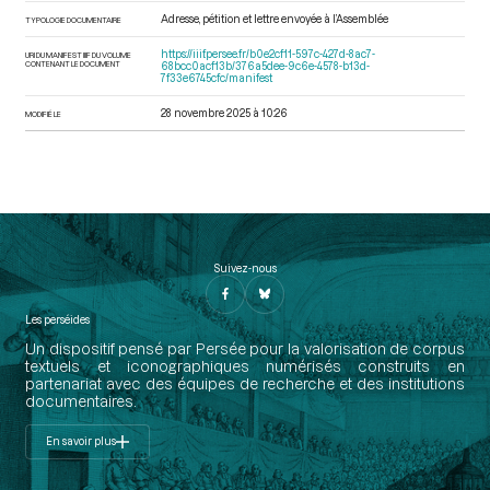
Adresse, pétition et lettre envoyée à l’Assemblée
TYPOLOGIE DOCUMENTAIRE
https://iiif.persee.fr/b0e2cf11-597c-427d-8ac7-
URI DU MANIFEST IIIF DU VOLUME
CONTENANT LE DOCUMENT
68bcc0acf13b/376a5dee-9c6e-4578-b13d-
7f33e6745cfc/manifest
28 novembre 2025 à 10:26
MODIFIÉ LE
Suivez-nous
Les perséides
Un dispositif pensé par Persée pour la valorisation de corpus
textuels et iconographiques numérisés construits en
partenariat avec des équipes de recherche et des institutions
documentaires.
En savoir plus