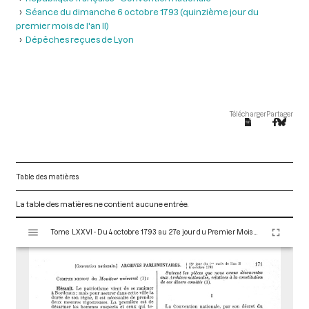
Séance du dimanche 6 octobre 1793 (quinzième jour du
premier mois de l'an II)
Dépêches reçues de Lyon
Télécharger
Partager
Table des matières
La table des matières ne contient aucune entrée.
V
Tome LXXVI - Du 4 octobre 1793 au 27e jour du Premier Mois de l'An II (Vendredi 18 Octobre 1793)
i
s
u
a
l
i