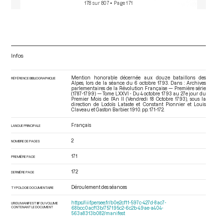
178 sur 807
• Page 171
Infos
Mention honorable décernée aux douze bataillons des
RÉFÉRENCE BIBLIOGRAPHIQUE
Alpes, lors de la séance du 6 octobre 1793. Dans : Archives
parlementaires de la Révolution Française — Première série
(1787-1799) — Tome LXXVI - Du 4 octobre 1793 au 27e jour du
Premier Mois de l'An II (Vendredi 18 Octobre 1793)
, sous la
direction de Lodoïs Lataste et Constant Pionnier et Louis
Claveau et Gaston Barbier. 1910. pp. 171-172.
Français
LANGUE PRINCIPALE
2
NOMBRE DE PAGES
171
PREMIÈRE PAGE
172
DERNIÈRE PAGE
Déroulement des séances
TYPOLOGIE DOCUMENTAIRE
https://iiif.persee.fr/b0e2cf11-597c-427d-8ac7-
URI DU MANIFEST IIIF DU VOLUME
CONTENANT LE DOCUMENT
68bcc0acf13b/757195c2-6c2b-49ae-a404-
563a8313b082/manifest