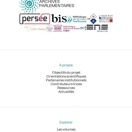
ARCHIVES
PARLEMENTAIRES
Menu
du
pied
À propos
de
page
Objectifs du projet
Orientations scientifiques
Partenaires institutionnels
Contributeurs-trices
Ressources
Actualités
Explorer
Les volumes