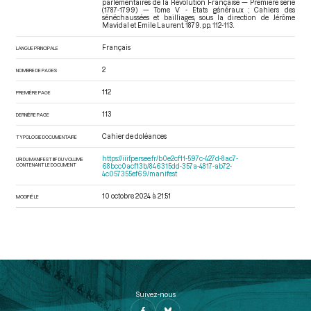
parlementaires de la Révolution Française — Première série
(1787-1799) — Tome V - Etats généraux ; Cahiers des
sénéchaussées et bailliages
, sous la direction de Jérôme
Mavidal et Emile Laurent. 1879. pp. 112-113.
Français
LANGUE PRINCIPALE
2
NOMBRE DE PAGES
112
PREMIÈRE PAGE
113
DERNIÈRE PAGE
Cahier de doléances
TYPOLOGIE DOCUMENTAIRE
https://iiif.persee.fr/b0e2cf11-597c-427d-8ac7-
URI DU MANIFEST IIIF DU VOLUME
CONTENANT LE DOCUMENT
68bcc0acf13b/846315dd-357a-4817-ab72-
4c057355ef69/manifest
10 octobre 2024 à 21:51
MODIFIÉ LE
Suivez-nous