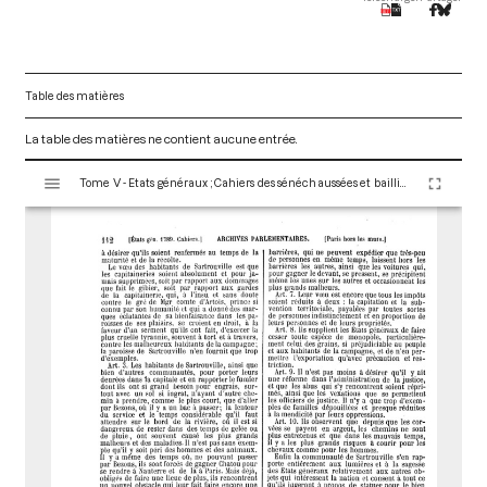
Table des matières
La table des matières ne contient aucune entrée.
V
Tome V - Etats généraux ; Cahiers des sénéchaussées et bailliages
i
s
u
a
l
i
s
e
u
r
M
i
r
a
d