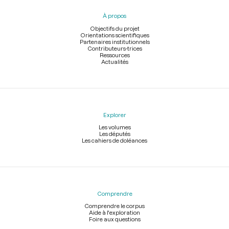
pied
À propos
de
page
Objectifs du projet
Orientations scientifiques
Partenaires institutionnels
Contributeurs-trices
Ressources
Actualités
Explorer
Les volumes
Les députés
Les cahiers de doléances
Comprendre
Comprendre le corpus
Aide à l'exploration
Foire aux questions