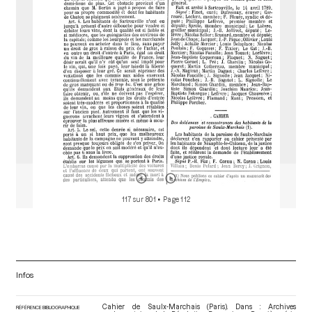
o
r
117 sur 801
• Page 112
Infos
Cahier de Saulx-Marchais (Paris). Dans : Archives
RÉFÉRENCE BIBLIOGRAPHIQUE