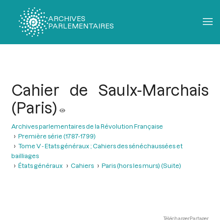
ARCHIVES
PARLEMENTAIRES
Fil
d'Ariane
Cahier de Saulx-Marchais
(Paris)
Archives parlementaires de la Révolution Française
Première série (1787-1799)
Tome V - Etats généraux ; Cahiers des sénéchaussées et
bailliages
États généraux
Cahiers
Paris (hors les murs) (Suite)
Télécharger
Partager