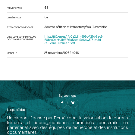
63
PREMIÈRE PAGE
64
DERNIÈRE PAGE
Adresse, pétition et lettre envoyée à l’Assemblée
TYPOLOGIE DOCUMENTAIRE
https://iiif.persee.fr/b0e2cf11-597c-427d-8ac7-
URI DU MANIFEST IIIF DU VOLUME
CONTENANT LE DOCUMENT
68bcc0acf13b/376a5dee-9c6e-4578-b13d-
7f33e6745cfc/manifest
28 novembre 2025 à 10:16
MODIFIÉ LE
Suivez-nous
Les perséides
Un dispositif pensé par Persée pour la valorisation de corpus
textuels et iconographiques numérisés construits en
partenariat avec des équipes de recherche et des institutions
documentaires.