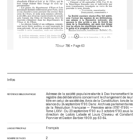
70 sur 786
• Page 63
Infos
Adresse de la société populaire séante à Dax transmettant le
RÉFÉRENCE BIBLIOGRAPHIQUE
registre des délibérations concernant le changement de leur
titre en celui de société des Amis de la Constitution, lors de la
séance du 24 septembre 1793. Dans : Archives parlementaires
de la Révolution Française — Première série (1787-1799) —
Tome LXXV - Du 23 septembre 1793 au 3 octobre 1793
, sous la
direction de Lodoïs Lataste et Louis Claveau et Constant
Pionnier et Gaston Barbier. 1909. pp. 63-64.
Français
LANGUE PRINCIPALE
2
NOMBRE DE PAGES