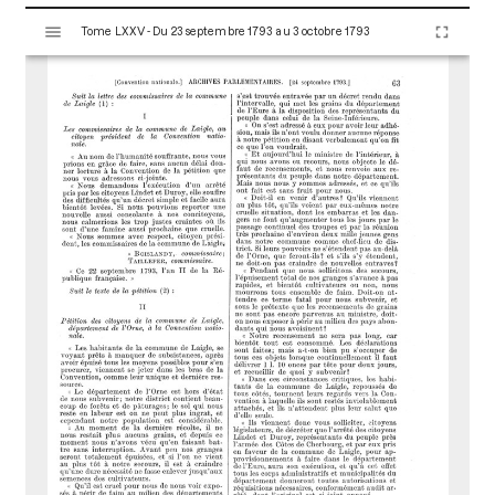
V
Tome LXXV - Du 23 septembre 1793 au 3 octobre 1793
i
s
u
a
l
i
s
e
u
r
M
i
r
a
d
o
r