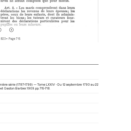
 823
• Page 715
emière série (1787-1799) — Tome LXXIV - Du 12 septembre 1793 au 22
et Gaston Barbier. 1909. pp. 715-718.