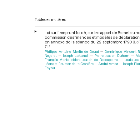
Table des matières
Loi sur l'emprunt forcé, sur le rapport de Ramel au n
commission des finances et modèles de déclaration r
en annexe de la séance du 22 septembre 1793
[Loi
718
Philippe Antoine Merlin de Douai
Dominique Vincent 
Nogaret
Joseph Lakanal
Pierre Joseph Duhem
Ma
François Marie Isidore Joseph de Robespierre
Louis Jea
Léonard Bourdon de la Cronière
André Amar
Joseph Pie
Fayau