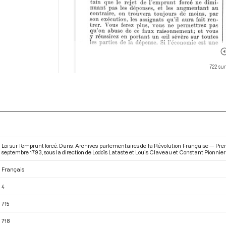
722 sur
Loi sur l’emprunt forcé. Dans : Archives parlementaires de la Révolution Française — Pr
septembre 1793
, sous la direction de Lodoïs Lataste et Louis Claveau et Constant Pionnier 
Français
4
715
718