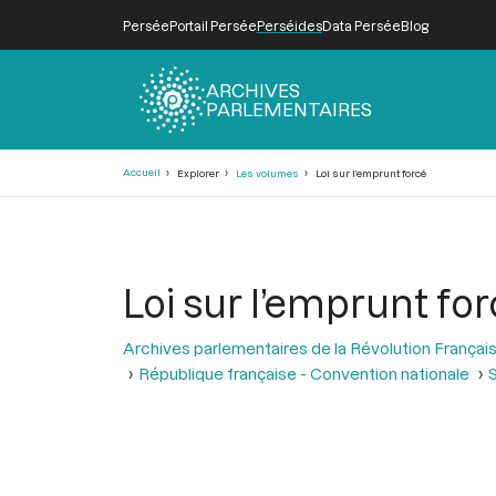
Persée
Portail Persée
Perséides
Data Persée
Blog
ARCHIVES
PARLEMENTAIRES
Fil
Accueil
Explorer
Les volumes
Loi sur l’emprunt forcé
d'Ariane
Loi sur l’emprunt fo
Archives parlementaires de la Révolution Françai
République française - Convention nationale