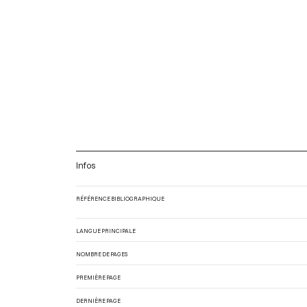
Infos
RÉFÉRENCE BIBLIOGRAPHIQUE
LANGUE PRINCIPALE
NOMBRE DE PAGES
PREMIÈRE PAGE
DERNIÈRE PAGE