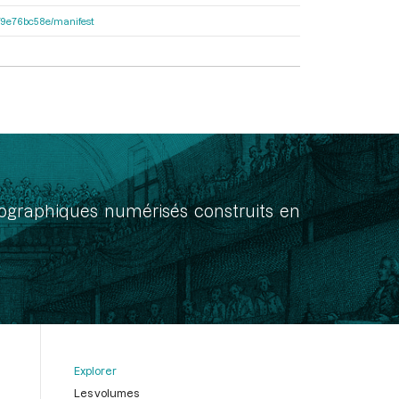
92f9e76bc58e/manifest
onographiques numérisés construits en
Explorer
Les volumes