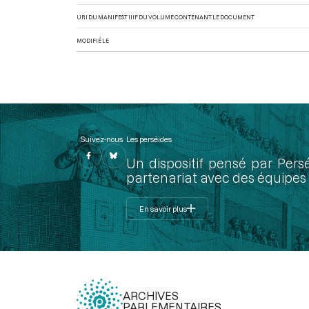
URI DU MANIFEST IIIF DU VOLUME CONTENANT LE DOCUMENT
MODIFIÉ LE
Suivez-nous
Les perséides
Un dispositif pensé par Pers
partenariat avec des équipes 
En savoir plus
ARCHIVES
PARLEMENTAIRES