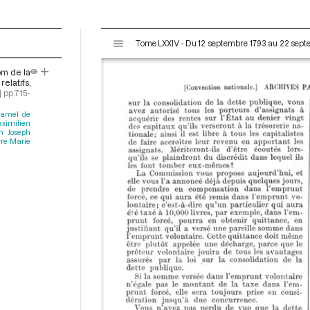
V
Tome LXXIV - Du 12 septembre 1793 au 22 sep
i
s
om de la
u
elatifs,
a
]
pp.715-
l
Ramel de
i
ximilien
n Joseph
s
rre Marie
e
u
r
M
i
r
a
d
o
r