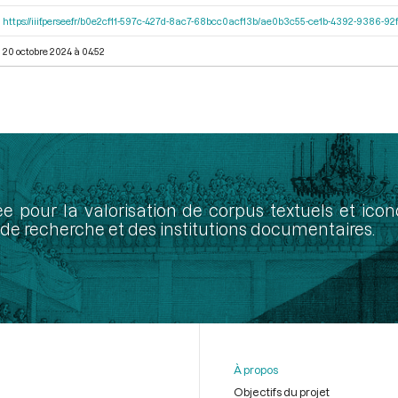
https://iiif.persee.fr/b0e2cf11-597c-427d-8ac7-68bcc0acf13b/ae0b3c55-ce1b-4392-9386-
20 octobre 2024 à 04:52
ée pour la valorisation de corpus textuels et ic
de recherche et des institutions documentaires.
À propos
Objectifs du projet