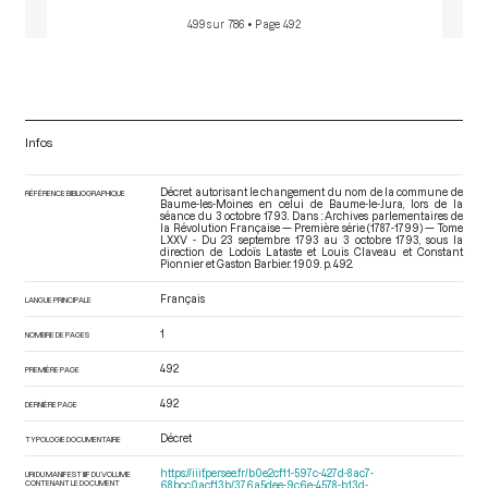
499 sur 786
• Page 492
Infos
Décret autorisant le changement du nom de la commune de
RÉFÉRENCE BIBLIOGRAPHIQUE
Baume-les-Moines en celui de Baume-le-Jura, lors de la
séance du 3 octobre 1793. Dans : Archives parlementaires de
la Révolution Française — Première série (1787-1799) — Tome
LXXV - Du 23 septembre 1793 au 3 octobre 1793
, sous la
direction de Lodoïs Lataste et Louis Claveau et Constant
Pionnier et Gaston Barbier. 1909. p. 492.
Français
LANGUE PRINCIPALE
1
NOMBRE DE PAGES
492
PREMIÈRE PAGE
492
DERNIÈRE PAGE
Décret
TYPOLOGIE DOCUMENTAIRE
https://iiif.persee.fr/b0e2cf11-597c-427d-8ac7-
URI DU MANIFEST IIIF DU VOLUME
CONTENANT LE DOCUMENT
68bcc0acf13b/376a5dee-9c6e-4578-b13d-