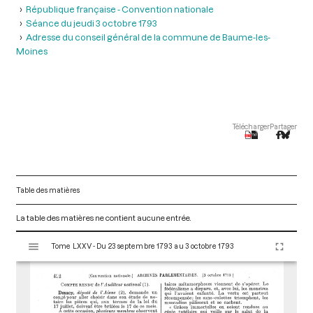
République française - Convention nationale
Séance du jeudi 3 octobre 1793
Adresse du conseil général de la commune de Baume-les-
Moines
Télécharger
Partager
Table des matières
La table des matières ne contient aucune entrée.
V
Tome LXXV - Du 23 septembre 1793 au 3 octobre 1793
i
s
u
a
l