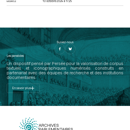
des pouvoirs, lors de la séance du 14 juin 1789
[Élection et
10 octobre 2024 à 17:25
MODIFIÉ LE
nomination aux fonctions de l'Assemblée]
p.106
Dupont de Bigorre Pierre Charles
Communes : admission des députés de Bourg en séance
provisoire, lors de la séance du 14 juin 1789
[Déroulement des
séances]
p.106
Suivez-nous
Les perséides
Un dispositif pensé par Persée pour la valorisation de corpus
textuels et iconographiques numérisés construits en
partenariat avec des équipes de recherche et des institutions
documentaires.
En savoir plus
ARCHIVES
PARLEMENTAIRES