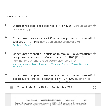
Table des matières
Clergé et noblesse : pas de séance le 14 juin 1789
[Déroulement
des séances]
p.103
Communes : reprise de la vérification des pouvoirs, lors de la
séance du 14 juin 1789
[Déroulement des séances]
p.103
Bailly Jean Sylvain
Communes : rapport du douzième bureau sur la vérification
des pouvoirs, lors de la séance du 14 juin 1789
[Élection et
nomination aux fonctions de l'Assemblée]
pp.103-104
Vaillant Jacques Louis Nicolas
Maujean Pierre
Target Guy Jean-
Baptiste
Communes : rapport du treizième bureau sur la vérification
des pouvoirs, lors de la séance du 14 juin 1789
[Élection et
nomination aux fonctions de l'Assemblée]
p.104
V
Pothée Louis François Toussaint
Tome VIII - Du 5 mai 1789 au 15 septembre 1789
i
s
Communes : rapport du quatorzième bureau sur la
u
vérification des pouvoirs, lors de la séance du 14 juin
1789
[Élection et nomination aux fonctions de
a
l'Assemblée]
p.104