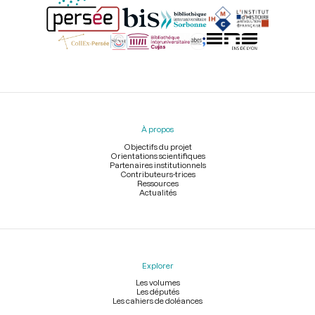
Menu
du
pied
À propos
de
page
Objectifs du projet
Orientations scientifiques
Partenaires institutionnels
Contributeurs-trices
Ressources
Actualités
Explorer
Les volumes
Les députés
Les cahiers de doléances