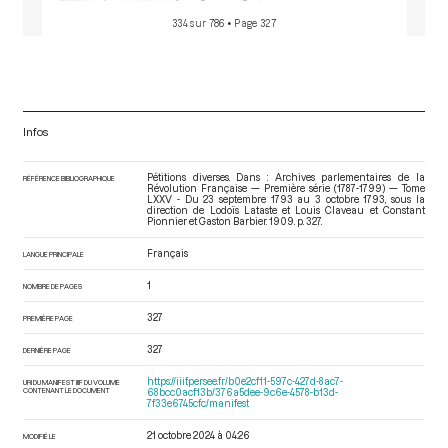
334 sur 786
• Page 327
Infos
Pétitions diverses. Dans : Archives parlementaires de la
RÉFÉRENCE BIBLIOGRAPHIQUE
Révolution Française — Première série (1787-1799) — Tome
LXXV - Du 23 septembre 1793 au 3 octobre 1793
, sous la
direction de Lodoïs Lataste et Louis Claveau et Constant
Pionnier et Gaston Barbier. 1909. p. 327.
Français
LANGUE PRINCIPALE
1
NOMBRE DE PAGES
327
PREMIÈRE PAGE
327
DERNIÈRE PAGE
https://iiif.persee.fr/b0e2cf11-597c-427d-8ac7-
URI DU MANIFEST IIIF DU VOLUME
CONTENANT LE DOCUMENT
68bcc0acf13b/376a5dee-9c6e-4578-b13d-
7f33e6745cfc/manifest
21 octobre 2024 à 04:26
MODIFIÉ LE