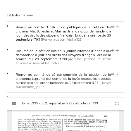
Table des matières
Renvoi au comité d'instruction publique de la pétition des
citoyens MacSchechy et Murray, Irlandais, qui demandent à
jouir des droits des citoyens français , lors de la séance du 29
septembre 1793
[Renvoi aux comités]
p.327
Résumé de la pétition des deux jeunes citoyens Irlandais qui
demandent à jour des droits des citoyens français, lors de la
séance du 29 septembre 1793
[Adresse, pétition et lettre
envoyée à l’Assemblée]
p.327
Renvoi au comité de sûreté générale de la pétition de la
citoyenne Legrand, qui demande la levée des scellés apposés
sur ses papiers, lors de la séance du 29 septembre 1793
[Renvoi
aux comités]
p.327
Renvoi à la commission des six de la pétition des citoyens du
V
canton de Garancières (Seine-et-Oise) demandant de
Tome LXXV - Du 23 septembre 1793 au 3 octobre 1793
i
maintenir le maximum salutaire de la loi du 4 mai, lors de la
s
séance du 29 septembre 1793
[Renvoi aux comités]
p.327
u
a
Renvoi au comité de législation de la pétition de la citoyenne
Saint-Amand sollicitant un décret pour se pourvoir en
l
cassation contre des jugements illégaux, lors de la séance du