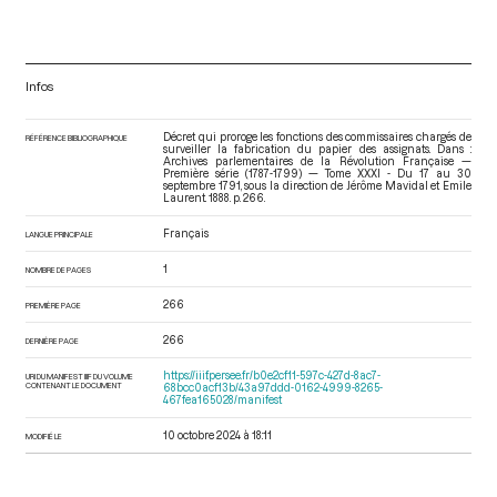
Infos
Décret qui proroge les fonctions des commissaires chargés de
RÉFÉRENCE BIBLIOGRAPHIQUE
surveiller la fabrication du papier des assignats. Dans :
Archives parlementaires de la Révolution Française —
Première série (1787-1799) — Tome XXXI - Du 17 au 30
septembre 1791
, sous la direction de Jérôme Mavidal et Emile
Laurent. 1888. p. 266.
Français
LANGUE PRINCIPALE
1
NOMBRE DE PAGES
266
PREMIÈRE PAGE
266
DERNIÈRE PAGE
https://iiif.persee.fr/b0e2cf11-597c-427d-8ac7-
URI DU MANIFEST IIIF DU VOLUME
CONTENANT LE DOCUMENT
68bcc0acf13b/43a97ddd-0162-4999-8265-
467fea165028/manifest
10 octobre 2024 à 18:11
MODIFIÉ LE