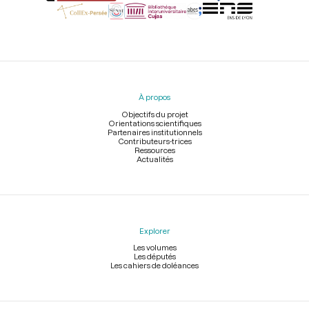
Menu
du
pied
À propos
de
page
Objectifs du projet
Orientations scientifiques
Partenaires institutionnels
Contributeurs-trices
Ressources
Actualités
Explorer
Les volumes
Les députés
Les cahiers de doléances