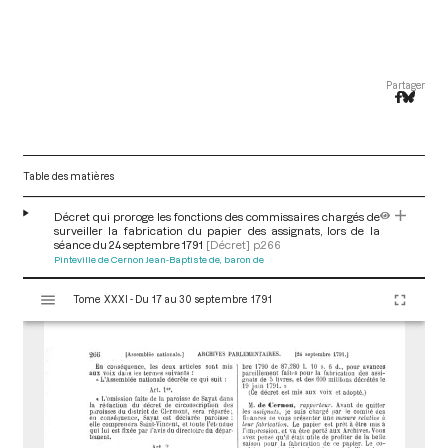
Partager
Table des matières
Décret qui proroge les fonctions des commissaires chargés de
surveiller la fabrication du papier des assignats, lors de la
séance du 24 septembre 1791
[Décret]
p.266
Pinteville de Cernon Jean-Baptiste de, baron de
V
Tome XXXI - Du 17 au 30 septembre 1791
i
s
u
a
l
i
s
e