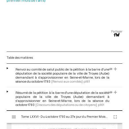
premier mois de l'an II)
Partager
Table des matières
Renvoi au comité de salut public de la pétition à la barre d'une
députation de la société populaire de la ville de Troyes (Aube)
demandant à s'approvisionner en Seine-et-Marne, lors de la
séance du octobre 1793
[Renvoi aux comités]
p.161
Résumé de la pétition à la barre d'une députation de la société
populaire de la ville de Troyes (Aube) demandant à
s'approvisionner en Seine-et-Marne, lors de la séance du
octobre 1793
[Discours des députations ou de citoyens]
p.161
V
Tome LXXVI - Du 4 octobre 1793 au 27e jour du Premier Mois de l'An II (Vendredi 18 Octobre 1793)
i
s