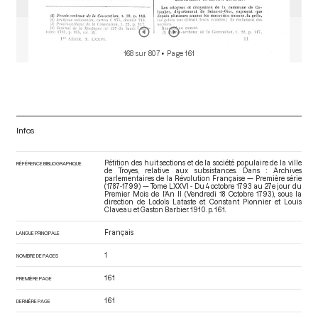
168 sur 807
• Page 161
Infos
Pétition des huit sections et de la société populaire de la ville
RÉFÉRENCE BIBLIOGRAPHIQUE
de Troyes, relative aux subsistances. Dans : Archives
parlementaires de la Révolution Française — Première série
(1787-1799) — Tome LXXVI - Du 4 octobre 1793 au 27e jour du
Premier Mois de l'An II (Vendredi 18 Octobre 1793)
, sous la
direction de Lodoïs Lataste et Constant Pionnier et Louis
Claveau et Gaston Barbier. 1910. p. 161.
Français
LANGUE PRINCIPALE
1
NOMBRE DE PAGES
161
PREMIÈRE PAGE
161
DERNIÈRE PAGE