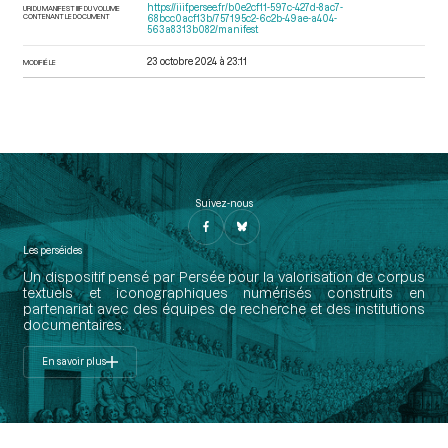
https://iiif.persee.fr/b0e2cf11-597c-427d-8ac7-
URI DU MANIFEST IIIF DU VOLUME
CONTENANT LE DOCUMENT
68bcc0acf13b/757195c2-6c2b-49ae-a404-
563a8313b082/manifest
23 octobre 2024 à 23:11
MODIFIÉ LE
Suivez-nous
Les perséides
Un dispositif pensé par Persée pour la valorisation de corpus
textuels et iconographiques numérisés construits en
partenariat avec des équipes de recherche et des institutions
documentaires.
En savoir plus