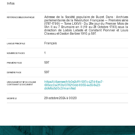
Infos
Adresse de la Société populaire de Buzet. Dans : Archives
RÉFÉRENCE BIBLIOGRAPHIQUE
parlementaires de la Révolution Française — Première série
(1787-1799) — Tome LXXVII - Du 28e jour du Premier Mois de
l’An II au 7 Brumaire an II (19 au 28 Octobre 1793)
, sous la
direction de Lodoïs Lataste et Constant Pionnier et Louis
Claveau et Gaston Barbier. 1910. p. 597.
Français
LANGUE PRINCIPALE
1
NOMBRE DE PAGES
597
PREMIÈRE PAGE
597
DERNIÈRE PAGE
https://iiif.persee.fr/b0e2cf11-597c-427d-8ac7-
URI DU MANIFEST IIIF DU VOLUME
CONTENANT LE DOCUMENT
68bcc0acf13b/078210dd-8955-4455-8423-
d4fef445d0c3/manifest
29 octobre 2024 à 00:20
MODIFIÉ LE