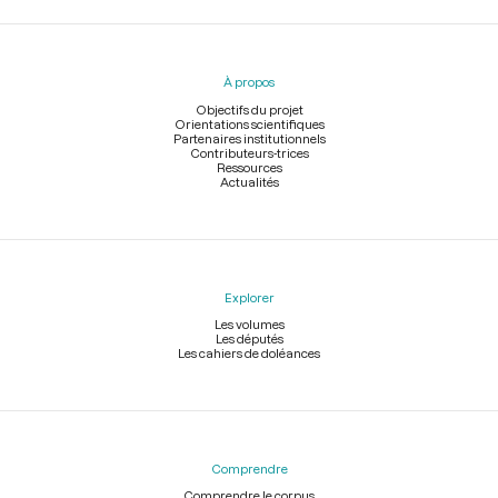
Menu
du
pied
À propos
de
page
Objectifs du projet
Orientations scientifiques
Partenaires institutionnels
Contributeurs-trices
Ressources
Actualités
Explorer
Les volumes
Les députés
Les cahiers de doléances
Comprendre
Comprendre le corpus