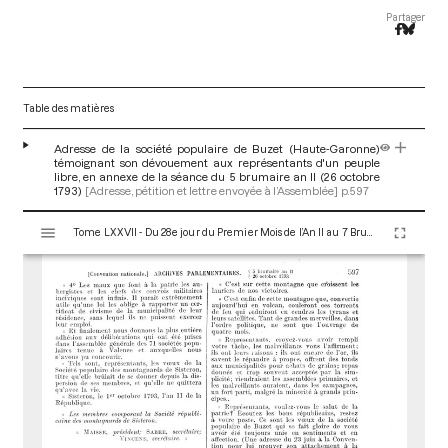
Partager
Table des matières
Adresse de la société populaire de Buzet (Haute-Garonne)
témoignant son dévouement aux représentants d'un peuple
libre, en annexe de la séance du 5 brumaire an II (26 octobre
1793)
[Adresse, pétition et lettre envoyée à l’Assemblée]
p.597
V
Tome LXXVII - Du 28e jour du Premier Mois de l’An II au 7 Brumaire an II (19 au 28 Octobre 1793)
i
s
u
a
l
i
s
e
u
r
M