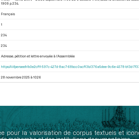
1909. p. 234.
Français
1
234
234
Adresse, pétition et lettre envoyée à l’Assemblée
https://iiif.persee.fr/b0e2cf11-597c-427d-8ac7-68bcc0acf13b/376a5dee-9c6e-4578-b13d-7f
28 novembre 2025 à 10:26
ée pour la valorisation de corpus textuels et ic