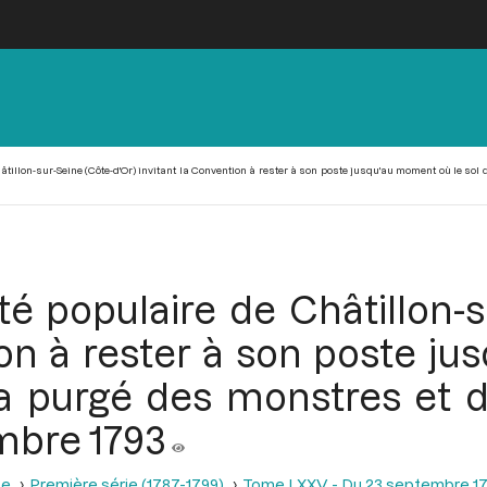
tillon-sur-Seine (Côte-d'Or) invitant la Convention à rester à son poste jusqu'au moment où le sol d
té populaire de Châtillon-s
ion à rester à son poste j
ra purgé des monstres et d
mbre 1793
se
Première série (1787-1799)
Tome LXXV - Du 23 septembre 17