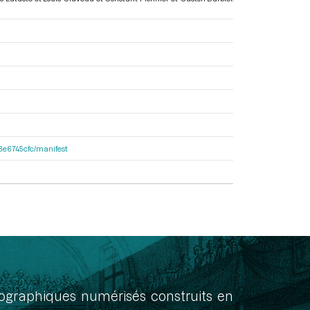
33e6745cfc/manifest
onographiques numérisés construits en