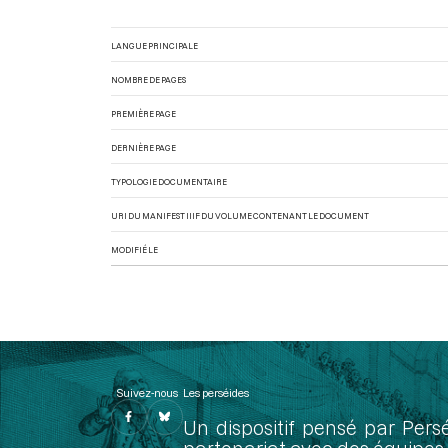
LANGUE PRINCIPALE
NOMBRE DE PAGES
PREMIÈRE PAGE
DERNIÈRE PAGE
TYPOLOGIE DOCUMENTAIRE
URI DU MANIFEST IIIF DU VOLUME CONTENANT LE DOCUMENT
MODIFIÉ LE
Suivez-nous
Les perséides
Un dispositif pensé par Pers