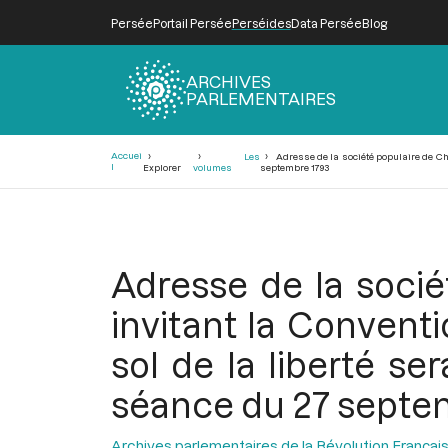
Persée
Portail Persée
Perséides
Data Persée
Blog
ARCHIVES
PARLEMENTAIRES
Fil
Accuei
Les
Adresse de la société populaire de Châ
d'Ariane
l
Explorer
volumes
septembre 1793
Adresse de la socié
invitant la Convent
sol de la liberté se
séance du 27 septe
Archives parlementaires de la Révolution Françai