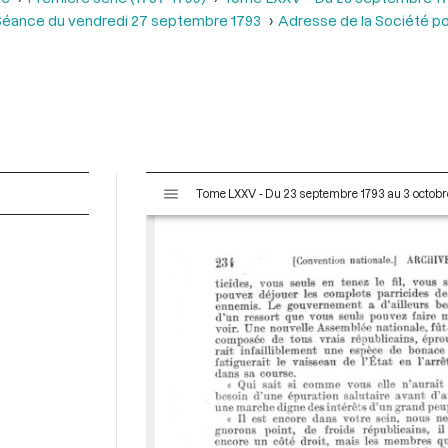
Séance du vendredi 27 septembre 1793
Adresse de la Société po
V
Tome LXXV - Du 23 septembre 1793 au 3 octobr
i
s
u
a
l
i
s
e
u
r
M
i