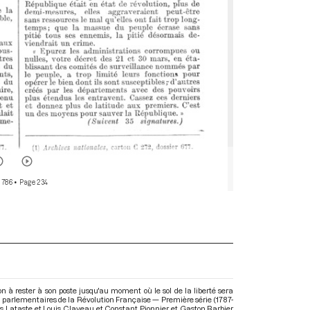
 786
• Page 234
n à rester à son poste jusqu'au moment où le sol de la liberté sera
s parlementaires de la Révolution Française — Première série (1787-
doïs Lataste et Louis Claveau et Constant Pionnier et Gaston Barbier.