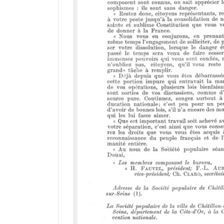
r
a
d
o
r