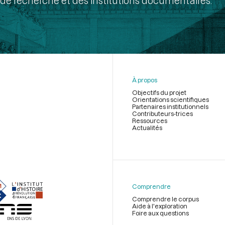
de recherche et des institutions documentaires.
À propos
Objectifs du projet
Orientations scientifiques
Partenaires institutionnels
Contributeurs-trices
Ressources
Actualités
Menu
du
pied
de
Comprendre
page
Comprendre le corpus
Aide à l'exploration
Foire aux questions