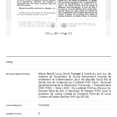
130 sur 807
• Page 123
Infos
Marie Benoît Louis Gouly. Passage à l'ordre du jour sur les
RÉFÉRENCE BIBLIOGRAPHIQUE
motions de Goupilleau et Duroy, demandant avance de
traitement et indemnisation pour les députés Gouly fils et
Serres, lors de la séance du 5 octobre 1793. Dans : Archives
parlementaires de la Révolution Française — Première série
(1787-1799) — Tome LXXVI - Du 4 octobre 1793 au 27e jour du
Premier Mois de l'An II (Vendredi 18 Octobre 1793)
, sous la
direction de Lodoïs Lataste et Constant Pionnier et Louis
Claveau et Gaston Barbier. 1910. pp. 123-124.
Français
LANGUE PRINCIPALE
2
NOMBRE DE PAGES