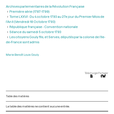
Archives parlementaires de la Révolution Française
Première série (1787-1799)
Tome LXXVI - Du 4 octobre 1793 au 27e jour du Premier Mois de
l'An II (Vendredi 18 Octobre 1793)
République française - Convention nationale
Séance du samedi 5 octobre 1793
Les citoyens Gouly fils, et Serves, députés par la colonie de l’Ile-
de-France sont admis
Marie Benoît Louis Gouly
Télécharger
Partager
Table des matières
La table des matières ne contient aucune entrée.
V