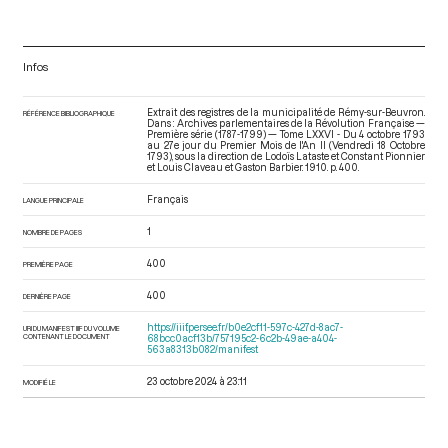
Infos
Extrait des registres de la municipalité de Rémy-sur-Beuvron.
RÉFÉRENCE BIBLIOGRAPHIQUE
Dans : Archives parlementaires de la Révolution Française —
Première série (1787-1799) — Tome LXXVI - Du 4 octobre 1793
au 27e jour du Premier Mois de l'An II (Vendredi 18 Octobre
1793)
, sous la direction de Lodoïs Lataste et Constant Pionnier
et Louis Claveau et Gaston Barbier. 1910. p. 400.
Français
LANGUE PRINCIPALE
1
NOMBRE DE PAGES
400
PREMIÈRE PAGE
400
DERNIÈRE PAGE
https://iiif.persee.fr/b0e2cf11-597c-427d-8ac7-
URI DU MANIFEST IIIF DU VOLUME
CONTENANT LE DOCUMENT
68bcc0acf13b/757195c2-6c2b-49ae-a404-
563a8313b082/manifest
23 octobre 2024 à 23:11
MODIFIÉ LE