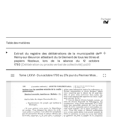
Partager
Table des matières
Extrait du registre des délibérations de la municipalité de
Rémy-sur-Beuvron attestant du brûlement de tous les titres et
papiers féodaux, lors de la séance du 12 octobre
1793
[Délibération ou procès verbal de collectivité]
p.400
V
Tome LXXVI - Du 4 octobre 1793 au 27e jour du Premier Mois de l'An II (Vendredi 18 Octobre 1793)
i
s
u
a
l
i
s
e
u