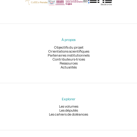
Menu
du
pied
À propos
de
page
Objectifs du projet
Orientations scientifiques
Partenaires institutionnels
Contributeurs-trices
Ressources
Actualités
Explorer
Les volumes
Les députés
Les cahiers de doléances