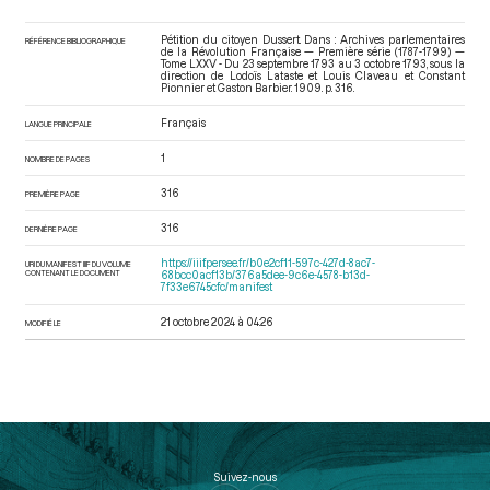
Pétition du citoyen Dussert. Dans : Archives parlementaires
RÉFÉRENCE BIBLIOGRAPHIQUE
de la Révolution Française — Première série (1787-1799) —
Tome LXXV - Du 23 septembre 1793 au 3 octobre 1793
, sous la
direction de Lodoïs Lataste et Louis Claveau et Constant
Pionnier et Gaston Barbier. 1909. p. 316.
Français
LANGUE PRINCIPALE
1
NOMBRE DE PAGES
316
PREMIÈRE PAGE
316
DERNIÈRE PAGE
https://iiif.persee.fr/b0e2cf11-597c-427d-8ac7-
URI DU MANIFEST IIIF DU VOLUME
CONTENANT LE DOCUMENT
68bcc0acf13b/376a5dee-9c6e-4578-b13d-
7f33e6745cfc/manifest
21 octobre 2024 à 04:26
MODIFIÉ LE
Suivez-nous