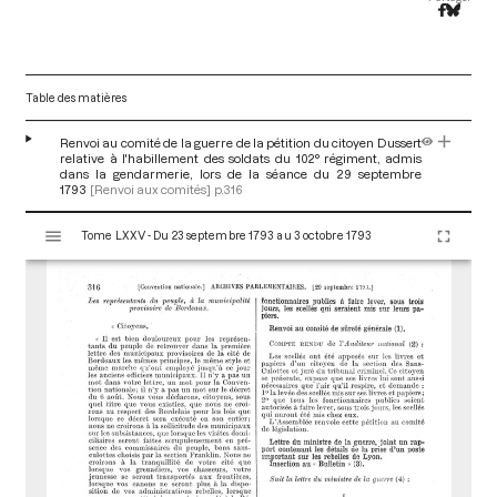
Table des matières
Renvoi au comité de la guerre de la pétition du citoyen Dussert
relative à l'habillement des soldats du 102° régiment, admis
dans la gendarmerie, lors de la séance du 29 septembre
1793
[Renvoi aux comités]
p.316
V
Tome LXXV - Du 23 septembre 1793 au 3 octobre 1793
i
s
u
a
l
i
s
e
u
r
M
i
r