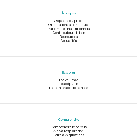
du
pied
À propos
de
page
Objectifs du projet
Orientations scientifiques
Partenaires institutionnels
Contributeurs-trices
Ressources
Actualités
Explorer
Les volumes
Les députés
Les cahiers de doléances
Comprendre
Comprendre le corpus
Aide à l'exploration
Foire aux questions