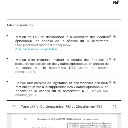
Table des matières
Motion de Le Bon demandant la suppression des vicaires
épiscopaux, en annexe de la séance du 16 septembre
1793
[Motion et motion d'ordre]
p.274
Guislain François Joseph Lebon
Motion d'un membre invitant le comité des finances à
s'occuper de la question des vicaires épiscopaux, en annexe de
la séance du 16 septembre 1793
[Motion et motion
d'ordre]
p.274
Renvoi aux comités de législation et des finances des deux
motions relatives à la suppression des vicaires épiscopaux, en
annexe de la séance du 16 septembre 1793
[Renvoi aux
comités]
p.274
V
Tome LXXIV - Du 12 septembre 1793 au 22 septembre 1793
i
s
u
a