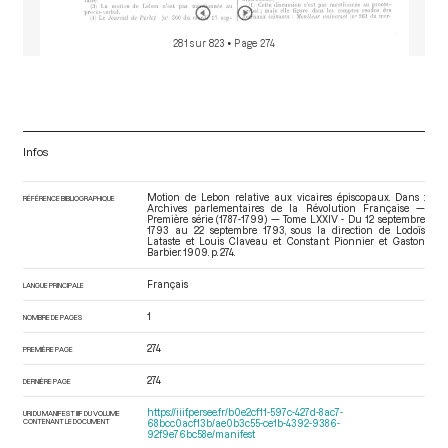
281 sur 823
• Page 274
Infos
Motion de Lebon relative aux vicaires épiscopaux. Dans :
RÉFÉRENCE BIBLIOGRAPHIQUE
Archives parlementaires de la Révolution Française —
Première série (1787-1799) — Tome LXXIV - Du 12 septembre
1793 au 22 septembre 1793
, sous la direction de Lodoïs
Lataste et Louis Claveau et Constant Pionnier et Gaston
Barbier. 1909. p. 274.
Français
LANGUE PRINCIPALE
1
NOMBRE DE PAGES
274
PREMIÈRE PAGE
274
DERNIÈRE PAGE
https://iiif.persee.fr/b0e2cf11-597c-427d-8ac7-
URI DU MANIFEST IIIF DU VOLUME
CONTENANT LE DOCUMENT
68bcc0acf13b/ae0b3c55-ce1b-4392-9386-
92f9e76bc58e/manifest