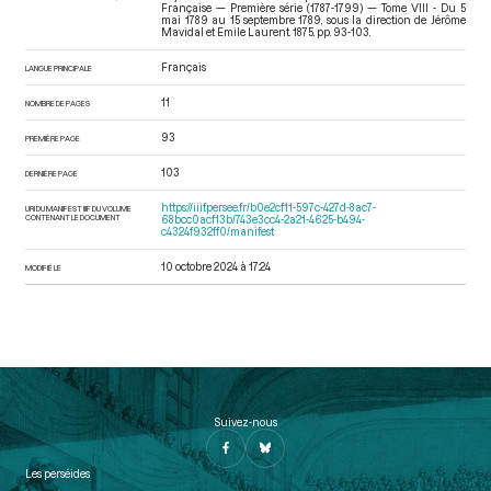
Française — Première série (1787-1799) — Tome VIII - Du 5
mai 1789 au 15 septembre 1789
, sous la direction de Jérôme
Mavidal et Emile Laurent. 1875. pp. 93-103.
Français
LANGUE PRINCIPALE
11
NOMBRE DE PAGES
93
PREMIÈRE PAGE
103
DERNIÈRE PAGE
https://iiif.persee.fr/b0e2cf11-597c-427d-8ac7-
URI DU MANIFEST IIIF DU VOLUME
CONTENANT LE DOCUMENT
68bcc0acf13b/743e3cc4-2a21-4625-b494-
c4324f932ff0/manifest
10 octobre 2024 à 17:24
MODIFIÉ LE
Suivez-nous
Les perséides