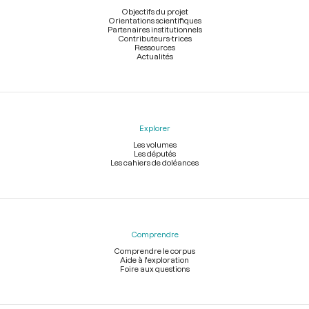
page
Objectifs du projet
Orientations scientifiques
Partenaires institutionnels
Contributeurs-trices
Ressources
Actualités
Explorer
Les volumes
Les députés
Les cahiers de doléances
Comprendre
Comprendre le corpus
Aide à l'exploration
Foire aux questions