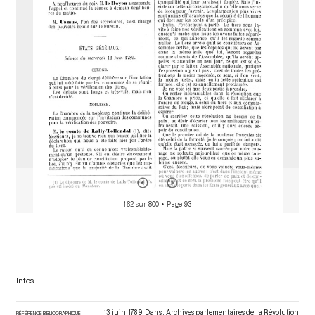
o
r
162 sur 800
• Page 93
Infos
13 juin 1789. Dans : Archives parlementaires de la Révolution
RÉFÉRENCE BIBLIOGRAPHIQUE