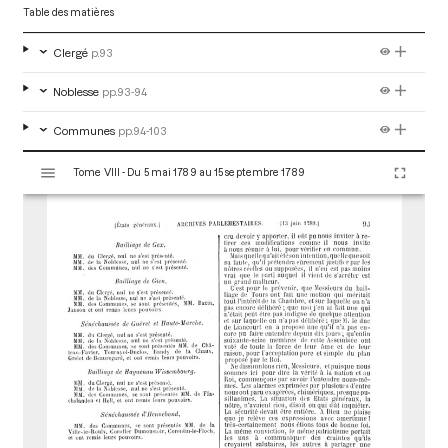
Table des matières
Clergé
p.93
Noblesse
pp.93-94
Communes
pp.94-103
V
Tome VIII - Du 5 mai 1789 au 15 septembre 1789
i
s
u
a
l
i
s
e
u
r
M
i
r
a
d