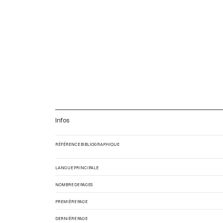
Infos
RÉFÉRENCE BIBLIOGRAPHIQUE
LANGUE PRINCIPALE
NOMBRE DE PAGES
PREMIÈRE PAGE
DERNIÈRE PAGE