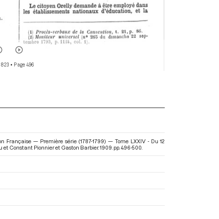
 823
• Page 496
ion Française — Première série (1787-1799) — Tome LXXIV - Du 12
au et Constant Pionnier et Gaston Barbier. 1909. pp. 496-500.