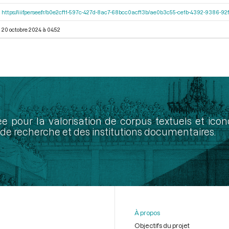
https://iiif.persee.fr/b0e2cf11-597c-427d-8ac7-68bcc0acf13b/ae0b3c55-ce1b-4392-9386-
20 octobre 2024 à 04:52
ée pour la valorisation de corpus textuels et ic
de recherche et des institutions documentaires.
À propos
Objectifs du projet