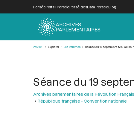
Persée
Portail Persée
Perséides
Data Persée
Blog
ARCHIVES
PARLEMENTAIRES
Fil
Accueil
Explorer
Les volumes
Séance du 19 septembre 1793 au soir
d'Ariane
Séance du 19 septem
Archives parlementaires de la Révolution Françai
République française - Convention nationale