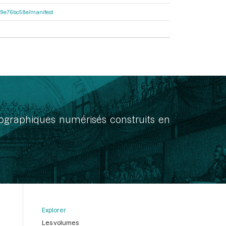
92f9e76bc58e/manifest
onographiques numérisés construits en
Explorer
Les volumes