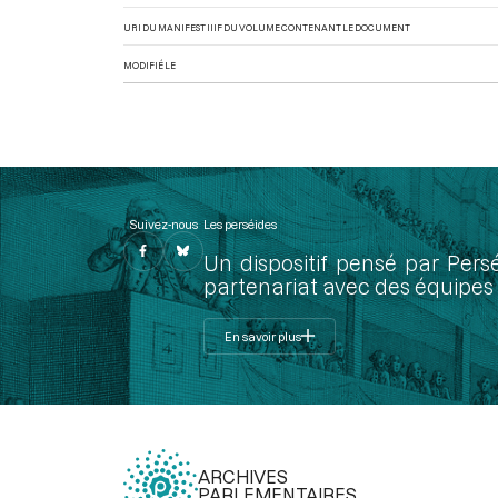
URI DU MANIFEST IIIF DU VOLUME CONTENANT LE DOCUMENT
MODIFIÉ LE
Suivez-nous
Les perséides
Un dispositif pensé par Pers
partenariat avec des équipes 
En savoir plus
ARCHIVES
PARLEMENTAIRES