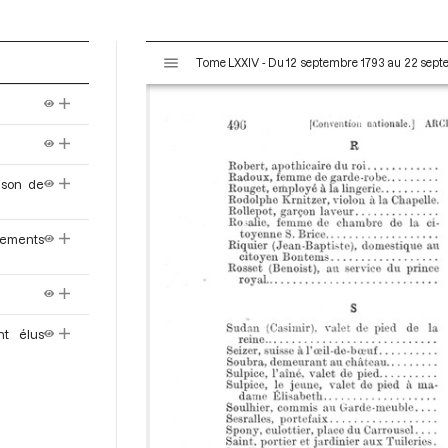
V
Tome LXXIV - Du 12 septembre 1793 au 22 sep
i
s
u
a
l
i
hison de
s
e
u
tements
r
M
i
r
nt élus
a
d
o
r