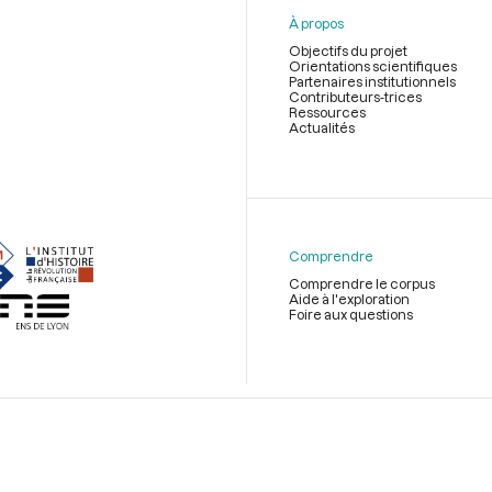
À propos
Objectifs du projet
Orientations scientifiques
Partenaires institutionnels
Contributeurs-trices
Ressources
Actualités
Menu
du
pied
de
Comprendre
page
Comprendre le corpus
Aide à l'exploration
Foire aux questions