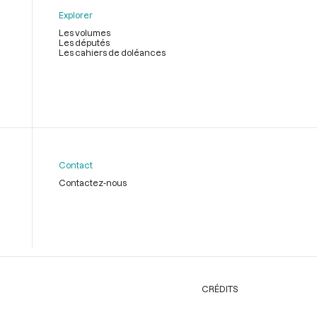
Explorer
Les volumes
Les députés
Les cahiers de doléances
Contact
Contactez-nous
CRÉDITS