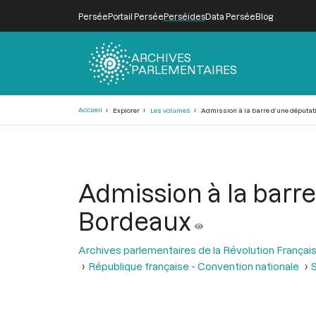
Persée
Portail Persée
Perséides
Data Persée
Blog
ARCHIVES
PARLEMENTAIRES
Fil
Accueil
Explorer
Les volumes
Admission à la barre d’une députat
d'Ariane
Admission à la barr
Bordeaux
Archives parlementaires de la Révolution Françai
République française - Convention nationale