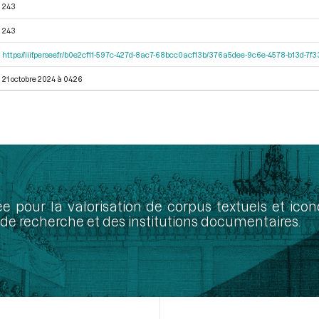
243
243
https://iiif.persee.fr/b0e2cf11-597c-427d-8ac7-68bcc0acf13b/376a5dee-9c6e-4578-b13d-7f
21 octobre 2024 à 04:26
ée pour la valorisation de corpus textuels et ic
de recherche et des institutions documentaires.