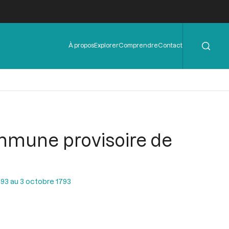
Rechercher
Menu
À propos
Explorer
Comprendre
Contact
de
l'en-
tête
ommune provisoire de
93 au 3 octobre 1793