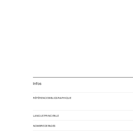
Infos
RÉFÉRENCE BIBLIOGRAPHIQUE
LANGUE PRINCIPALE
NOMBRE DE PAGES