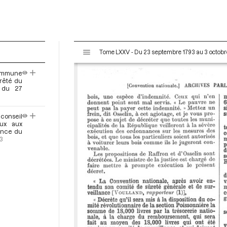
V
Tome LXXV - Du 23 septembre 1793 au 3 octobr
i
s
commune
u
rrêté du
a
e du 27
l
i
 conseil
s
ux aux
e
éance du
3
u
r
M
i
r
a
d
o