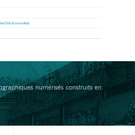
33e6745cfc/manifest
onographiques numérisés construits en