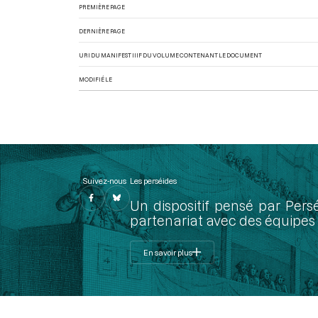
PREMIÈRE PAGE
DERNIÈRE PAGE
URI DU MANIFEST IIIF DU VOLUME CONTENANT LE DOCUMENT
MODIFIÉ LE
Suivez-nous
Les perséides
Un dispositif pensé par Pers
partenariat avec des équipes 
En savoir plus