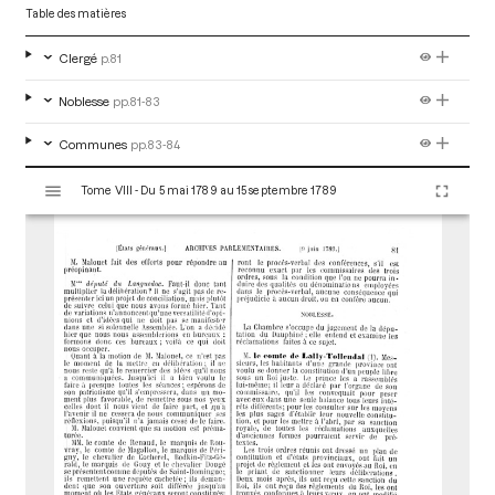
Table des matières
Clergé
p.81
Noblesse
pp.81-83
Communes
pp.83-84
V
Tome VIII - Du 5 mai 1789 au 15 septembre 1789
i
s
u
a
l
i
s
e
u
r
M
i
r
a
d