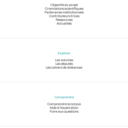
page
Objectifs du projet
Orientations scientifiques
Partenaires institutionnels
Contributeurs-trices
Ressources
Actualités
Explorer
Les volumes
Les députés
Les cahiers de doléances
Comprendre
Comprendre le corpus
Aide à l'exploration
Foire aux questions