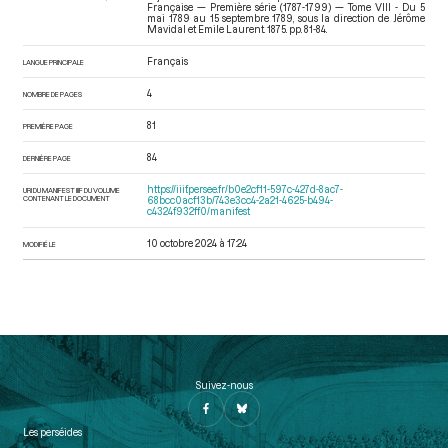
Française — Première série (1787-1799) — Tome VIII - Du 5
mai 1789 au 15 septembre 1789
, sous la direction de Jérôme
Mavidal et Emile Laurent. 1875. pp. 81-84.
Français
LANGUE PRINCIPALE
4
NOMBRE DE PAGES
81
PREMIÈRE PAGE
84
DERNIÈRE PAGE
https://iiif.persee.fr/b0e2cf11-597c-427d-8ac7-
URI DU MANIFEST IIIF DU VOLUME
CONTENANT LE DOCUMENT
68bcc0acf13b/743e3cc4-2a21-4625-b494-
c4324f932ff0/manifest
10 octobre 2024 à 17:24
MODIFIÉ LE
Suivez-nous
Les perséides