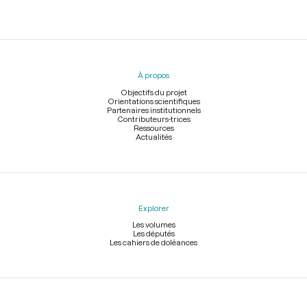
Menu
du
pied
À propos
de
page
Objectifs du projet
Orientations scientifiques
Partenaires institutionnels
Contributeurs-trices
Ressources
Actualités
Explorer
Les volumes
Les députés
Les cahiers de doléances