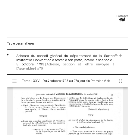
Partager
Table des matières
Adresse du conseil général du département de la Sarthe
invitant la Convention à rester à son poste, lors de la séance du
5 octobre 1793
[Adresse, pétition et lettre envoyée à
l’Assemblée]
p.79
V
Tome LXXVI - Du 4 octobre 1793 au 27e jour du Premier Mois de l'An II (Vendredi 18 Octobre 1793)
i
s
u
a
l
i
s
e
u
r