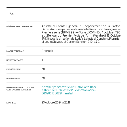
Infos
Adresse du conseil général du département de la Sarthe.
RÉFÉRENCE BIBLIOGRAPHIQUE
Dans : Archives parlementaires de la Révolution Française —
Première série (1787-1799) — Tome LXXVI - Du 4 octobre 1793
au 27e jour du Premier Mois de l'An II (Vendredi 18 Octobre
1793)
, sous la direction de Lodoïs Lataste et Constant Pionnier
et Louis Claveau et Gaston Barbier. 1910. p. 79.
Français
LANGUE PRINCIPALE
1
NOMBRE DE PAGES
79
PREMIÈRE PAGE
79
DERNIÈRE PAGE
https://iiif.persee.fr/b0e2cf11-597c-427d-8ac7-
URI DU MANIFEST IIIF DU VOLUME
CONTENANT LE DOCUMENT
68bcc0acf13b/757195c2-6c2b-49ae-a404-
563a8313b082/manifest
23 octobre 2024 à 23:11
MODIFIÉ LE