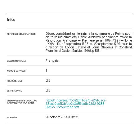
Infos
Décret concédant un terrain à la commune de Reims pour
RÉFÉRENCE BIBLIOGRAPHIQUE
en faire un cimetière. Dans : Archives parlementaires de la
Révolution Française — Première série (1787-1799) — Tome
LXXIV - Du 12 septembre 1793 au 22 septembre 1793
, sous la
direction de Lodoïs Lataste et Louis Claveau et Constant
Pionnier et Gaston Barbier. 1909. p. 588.
Français
LANGUE PRINCIPALE
1
NOMBRE DE PAGES
588
PREMIÈRE PAGE
588
DERNIÈRE PAGE
https://iiif.persee.fr/b0e2cf11-597c-427d-8ac7-
URI DU MANIFEST IIIF DU VOLUME
CONTENANT LE DOCUMENT
68bcc0acf13b/ae0b3c55-ce1b-4392-9386-
92f9e76bc58e/manifest
20 octobre 2024 à 04:52
MODIFIÉ LE