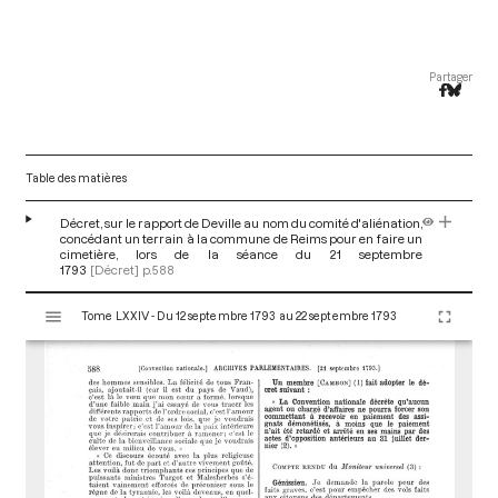
Partager
Table des matières
Décret, sur le rapport de Deville au nom du comité d'aliénation,
concédant un terrain à la commune de Reims pour en faire un
cimetière, lors de la séance du 21 septembre
1793
[Décret]
p.588
V
Tome LXXIV - Du 12 septembre 1793 au 22 septembre 1793
i
s
u
a
l
i
s
e
u