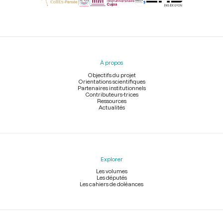
Menu
du
pied
À propos
de
page
Objectifs du projet
Orientations scientifiques
Partenaires institutionnels
Contributeurs-trices
Ressources
Actualités
Explorer
Les volumes
Les députés
Les cahiers de doléances