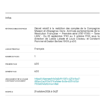
Infos
Décret relatif à la reddition des comptes de la Compagnie
RÉFÉRENCE BIBLIOGRAPHIQUE
Masson et d’Espagnac. Dans : Archives parlementaires de la
Révolution Française — Première série (1787-1799) — Tome
LXXV - Du 23 septembre 1793 au 3 octobre 1793
, sous la
direction de Lodoïs Lataste et Louis Claveau et Constant
Pionnier et Gaston Barbier. 1909. p. 400.
Français
LANGUE PRINCIPALE
1
NOMBRE DE PAGES
400
PREMIÈRE PAGE
400
DERNIÈRE PAGE
https://iiif.persee.fr/b0e2cf11-597c-427d-8ac7-
URI DU MANIFEST IIIF DU VOLUME
CONTENANT LE DOCUMENT
68bcc0acf13b/376a5dee-9c6e-4578-b13d-
7f33e6745cfc/manifest
21 octobre 2024 à 04:27
MODIFIÉ LE