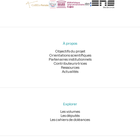
Menu
du
pied
À propos
de
page
Objectifs du projet
Orientations scientifiques
Partenaires institutionnels
Contributeurs-trices
Ressources
Actualités
Explorer
Les volumes
Les députés
Les cahiers de doléances