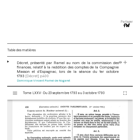
Partager
Table des matières
Décret, présenté par Ramel au nom de la commission des
finances, relatif à la reddition des comptes de la Compagnie
Masson et d’Espagnac, lors de la séance du 1er octobre
1793
[Décret]
p.400
Dominique Vincent Ramel de Nogaret
V
Tome LXXV - Du 23 septembre 1793 au 3 octobre 1793
i
s
u
a
l
i
s
e