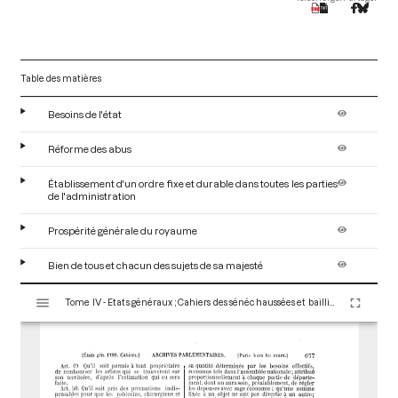
Table des matières
Besoins de l'état
Réforme des abus
Établissement d'un ordre fixe et durable dans toutes les parties
de l'administration
Prospérité générale du royaume
Bien de tous et chacun des sujets de sa majesté
V
Tome IV - Etats généraux ; Cahiers des sénéchaussées et bailliages
i
s
u
a
l
i