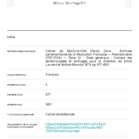
682 sur 794
• Page 677
Infos
Cahier de Marly-la-Ville (Paris). Dans : Archives
RÉFÉRENCE BIBLIOGRAPHIQUE
parlementaires de la Révolution Française — Première série
(1787-1799) — Tome IV - Etats généraux ; Cahiers des
sénéchaussées et bailliages
, sous la direction de Emile
Laurent et Jérôme Mavidal. 1879. pp. 677-680.
Français
LANGUE PRINCIPALE
4
NOMBRE DE PAGES
677
PREMIÈRE PAGE
680
DERNIÈRE PAGE
Cahier de doléances
TYPOLOGIE DOCUMENTAIRE
https://iiif.persee.fr/b0e2cf11-597c-427d-8ac7-
URI DU MANIFEST IIIF DU VOLUME
CONTENANT LE DOCUMENT
68bcc0acf13b/b9da1f60-991b-4f4c-8fd7-
726f7680ce50/manifest