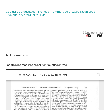
Gaultier de Biauzat Jean-François
Emmery de Grozyeulx Jean-Louis
Prieur de la Marne Pierre Louis
Télécharger
Partager
Table des matières
La table des matières ne contient aucune entrée.
V
Tome XXXI - Du 17 au 30 septembre 1791
i
s
u
a
l
i
s
e