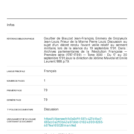
Infos
Gaultier de Biauzat Jean-François, Emmery de Grozyeulx
RÉFÉRENCE BIBLIOGRAPHIQUE
Jean-Louis, Prieur de la Marne Pierre Louis. Discussion au
sujet d'un décret rendu l'avant veille relatif au serment
militaire, lors de la séance du 19 septembre 1791. Dans :
Archives parlementaires de la Révolution Française —
Première série (1787-1799) — Tome XXXI - Du 17 au 30
septembre 1791
, sous la direction de Jérôme Mavidal et Emile
Laurent. 1888. p. 79.
Français
LANGUE PRINCIPALE
1
NOMBRE DE PAGES
79
PREMIÈRE PAGE
79
DERNIÈRE PAGE
Discussion
TYPOLOGIE DOCUMENTAIRE
https://iiif.persee.fr/b0e2cf11-597c-427d-8ac7-
URI DU MANIFEST IIIF DU VOLUME
CONTENANT LE DOCUMENT
68bcc0acf13b/43a97ddd-0162-4999-8265-
467fea165028/manifest