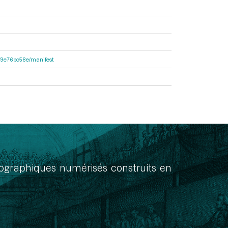
92f9e76bc58e/manifest
onographiques numérisés construits en