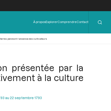
Rechercher
Menu
À propos
Explorer
Comprendre
Contact
de
l'en-
tête
 terres pendant l’absence des cultivateurs
on présentée par la
tivement à la culture
793 au 22 septembre 1793