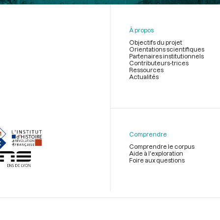
À propos
Objectifs du projet
Orientations scientifiques
Partenaires institutionnels
Contributeurs-trices
Ressources
Actualités
Menu
du
pied
de
Comprendre
page
Comprendre le corpus
Aide à l'exploration
Foire aux questions