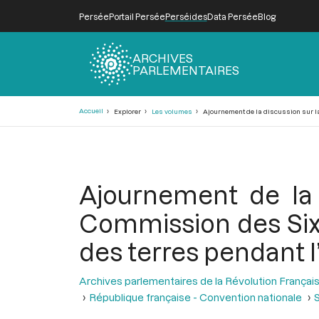
Persée
Portail Persée
Perséides
Data Persée
Blog
ARCHIVES
PARLEMENTAIRES
Fil
Accueil
Explorer
Les volumes
Ajournement de la discussion sur la 
d'Ariane
Ajournement de la 
Commission des Six d
des terres pendant l
Archives parlementaires de la Révolution Françai
République française - Convention nationale