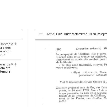
V
Tome LXXIV - Du 12 septembre 1793 au 22 sep
i
s
ésentée
u
ture des
a
a séance
.206
l
i
yens de
s
première
e
tembre
u
r
M
i
r
a
d