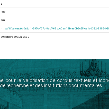
2
206
207
https://iiif.persee.fr/b0e2cf11-597c-427d-8ac7-68bcc0acf13b/ae0b3c55-ce1b-4392-9386-
20 octobre 2024 à 04:30
ée pour la valorisation de corpus textuels et ic
de recherche et des institutions documentaires.