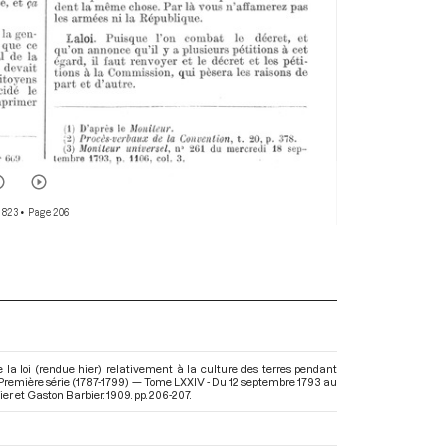
 823
• Page 206
la loi (rendue hier) relativement à la culture des terres pendant
 Première série (1787-1799) — Tome LXXIV - Du 12 septembre 1793 au
er et Gaston Barbier. 1909. pp. 206-207.