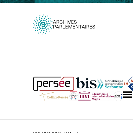
ARCHIVES
PARLEMENTAIRES
Légal
CGU
MENTIONS LÉGALES