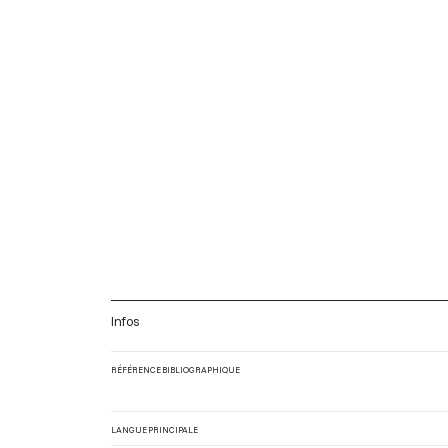
Infos
RÉFÉRENCE BIBLIOGRAPHIQUE
LANGUE PRINCIPALE