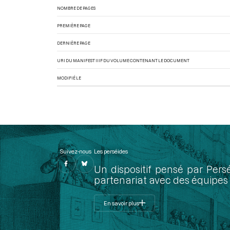
NOMBRE DE PAGES
PREMIÈRE PAGE
DERNIÈRE PAGE
URI DU MANIFEST IIIF DU VOLUME CONTENANT LE DOCUMENT
MODIFIÉ LE
Suivez-nous
Les perséides
Un dispositif pensé par Pers
partenariat avec des équipes 
En savoir plus