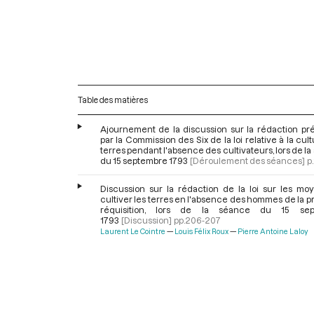
Table des matières
Ajournement de la discussion sur la rédaction pr
par la Commission des Six de la loi relative à la cul
terres pendant l'absence des cultivateurs, lors de l
du 15 septembre 1793
[Déroulement des séances]
p
Discussion sur la rédaction de la loi sur les mo
cultiver les terres en l'absence des hommes de la 
réquisition, lors de la séance du 15 sep
1793
[Discussion]
pp.206-207
Laurent Le Cointre
Louis Félix Roux
Pierre Antoine Laloy