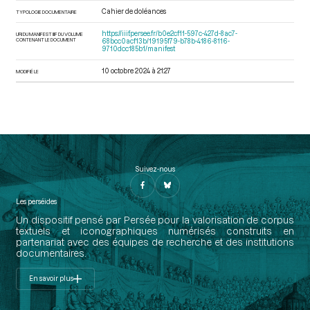
Cahier de doléances
TYPOLOGIE DOCUMENTAIRE
https://iiif.persee.fr/b0e2cf11-597c-427d-8ac7-
URI DU MANIFEST IIIF DU VOLUME
CONTENANT LE DOCUMENT
68bcc0acf13b/19195f79-b78b-4186-8116-
9710dcc185b1/manifest
10 octobre 2024 à 21:27
MODIFIÉ LE
Suivez-nous
Les perséides
Un dispositif pensé par Persée pour la valorisation de corpus
textuels et iconographiques numérisés construits en
partenariat avec des équipes de recherche et des institutions
documentaires.
En savoir plus