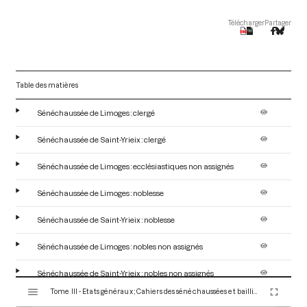
Télécharger
Partager
Table des matières
Sénéchaussée de Limoges : clergé
Sénéchaussée de Saint-Yrieix : clergé
Sénéchaussée de Limoges : ecclésiastiques non assignés
Sénéchaussée de Limoges : noblesse
Sénéchaussée de Saint-Yrieix : noblesse
Sénéchaussée de Limoges : nobles non assignés
Sénéchaussée de Saint-Yrieix : nobles non assignés
V
Tome III - Etats généraux ; Cahiers des sénéchaussées et bailliages
i
Sénéchaussée de Limoges : tiers-état