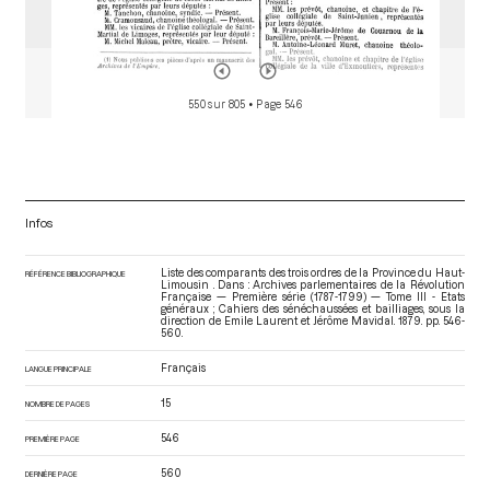
550 sur 805
• Page 546
Infos
Liste des comparants des trois ordres de la Province du Haut-
RÉFÉRENCE BIBLIOGRAPHIQUE
Limousin . Dans : Archives parlementaires de la Révolution
Française — Première série (1787-1799) — Tome III - Etats
généraux ; Cahiers des sénéchaussées et bailliages
, sous la
direction de Emile Laurent et Jérôme Mavidal. 1879. pp. 546-
560.
Français
LANGUE PRINCIPALE
15
NOMBRE DE PAGES
546
PREMIÈRE PAGE
560
DERNIÈRE PAGE