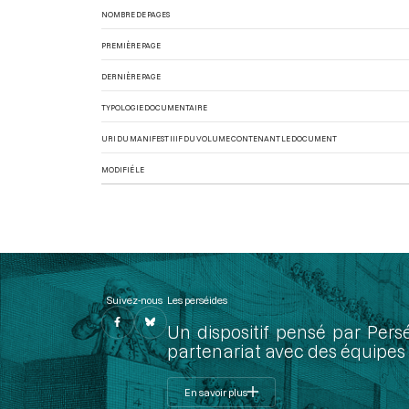
NOMBRE DE PAGES
PREMIÈRE PAGE
DERNIÈRE PAGE
TYPOLOGIE DOCUMENTAIRE
URI DU MANIFEST IIIF DU VOLUME CONTENANT LE DOCUMENT
MODIFIÉ LE
Suivez-nous
Les perséides
Un dispositif pensé par Pers
partenariat avec des équipes 
En savoir plus