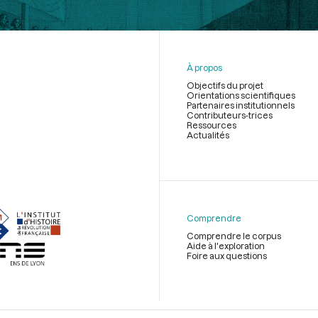
À propos
Objectifs du projet
Orientations scientifiques
Partenaires institutionnels
Contributeurs-trices
Ressources
Actualités
Menu
du
pied
de
Comprendre
page
Comprendre le corpus
Aide à l'exploration
Foire aux questions