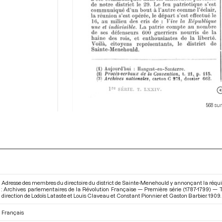
568 sur
Adresse des membres du directoire du district de Sainte-Menehould y annonçant la réquisi
: Archives parlementaires de la Révolution Française — Première série (1787-1799) 
direction de Lodoïs Lataste et Louis Claveau et Constant Pionnier et Gaston Barbier. 1909. p
Français