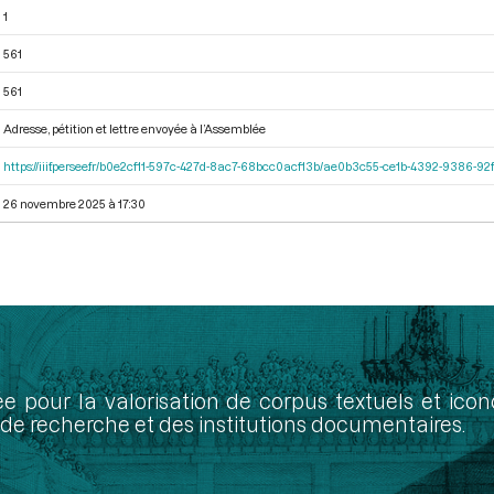
1
561
561
Adresse, pétition et lettre envoyée à l’Assemblée
https://iiif.persee.fr/b0e2cf11-597c-427d-8ac7-68bcc0acf13b/ae0b3c55-ce1b-4392-9386-
26 novembre 2025 à 17:30
ée pour la valorisation de corpus textuels et ic
de recherche et des institutions documentaires.