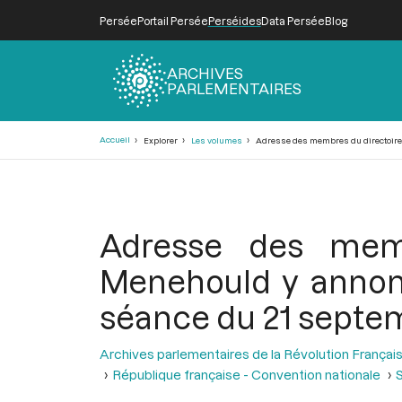
Persée
Portail Persée
Perséides
Data Persée
Blog
ARCHIVES
PARLEMENTAIRES
Fil
Accueil
Explorer
Les volumes
Adresse des membres du directoire du
d'Ariane
Adresse des memb
Menehould y annonça
séance du 21 septe
Archives parlementaires de la Révolution Françai
République française - Convention nationale