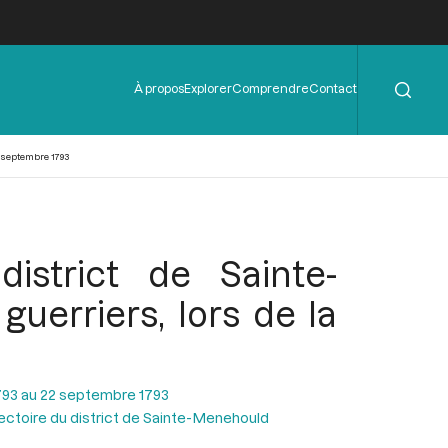
Rechercher
Menu
À propos
Explorer
Comprendre
Contact
de
l'en-
tête
1 septembre 1793
strict de Sainte-
uerriers, lors de la
793 au 22 septembre 1793
ctoire du district de Sainte-Menehould