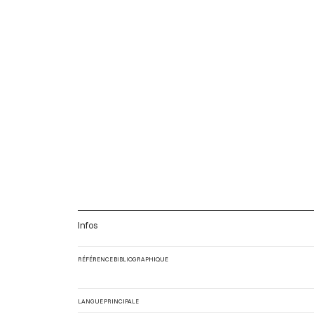
Infos
RÉFÉRENCE BIBLIOGRAPHIQUE
LANGUE PRINCIPALE