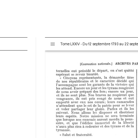
V
Tome LXXIV - Du 12 septembre 1793 au 22 sep
i
s
u
a
l
i
s
e
u
r
M
i
r
a
d