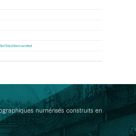
92f9e76bc58e/manifest
onographiques numérisés construits en