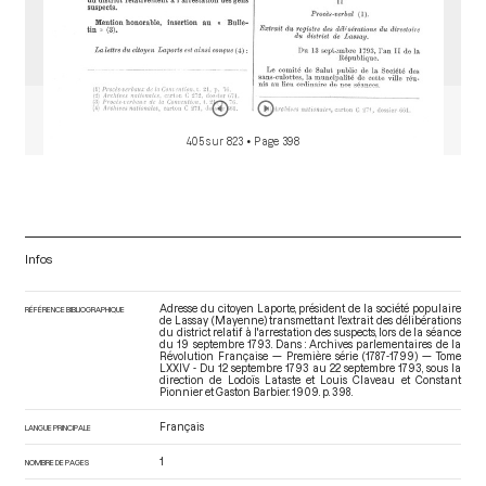
405 sur 823
• Page 398
Infos
Adresse du citoyen Laporte, président de la société populaire
RÉFÉRENCE BIBLIOGRAPHIQUE
de Lassay (Mayenne) transmettant l'extrait des délibérations
du district relatif à l'arrestation des suspects, lors de la séance
du 19 septembre 1793. Dans : Archives parlementaires de la
Révolution Française — Première série (1787-1799) — Tome
LXXIV - Du 12 septembre 1793 au 22 septembre 1793
, sous la
direction de Lodoïs Lataste et Louis Claveau et Constant
Pionnier et Gaston Barbier. 1909. p. 398.
Français
LANGUE PRINCIPALE
1
NOMBRE DE PAGES