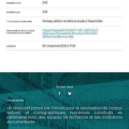
398
PREMIÈRE PAGE
398
DERNIÈRE PAGE
Adresse, pétition et lettre envoyée à l’Assemblée
TYPOLOGIE DOCUMENTAIRE
https://iiif.persee.fr/b0e2cf11-597c-427d-8ac7-
URI DU MANIFEST IIIF DU VOLUME
CONTENANT LE DOCUMENT
68bcc0acf13b/ae0b3c55-ce1b-4392-9386-
92f9e76bc58e/manifest
26 novembre 2025 à 17:26
MODIFIÉ LE
Suivez-nous
Les perséides
Un dispositif pensé par Persée pour la valorisation de corpus
textuels et iconographiques numérisés construits en
partenariat avec des équipes de recherche et des institutions
documentaires.