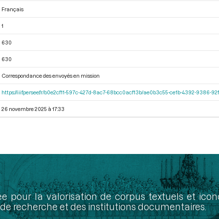
Français
1
630
630
Correspondance des envoyés en mission
https://iiif.persee.fr/b0e2cf11-597c-427d-8ac7-68bcc0acf13b/ae0b3c55-ce1b-4392-9386-
26 novembre 2025 à 17:33
ée pour la valorisation de corpus textuels et ic
de recherche et des institutions documentaires.