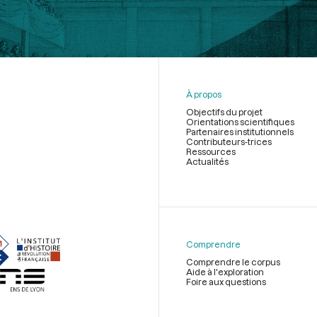
À propos
Objectifs du projet
Orientations scientifiques
Partenaires institutionnels
Contributeurs-trices
Ressources
Actualités
Menu
du
pied
de
Comprendre
page
Comprendre le corpus
Aide à l'exploration
Foire aux questions