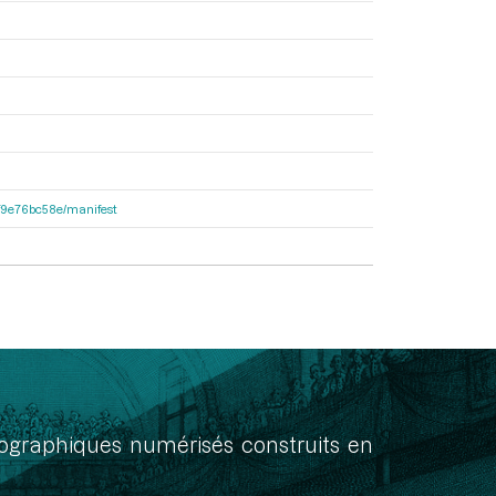
92f9e76bc58e/manifest
onographiques numérisés construits en