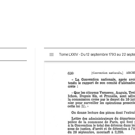
V
Tome LXXIV - Du 12 septembre 1793 au 22 sep
i
s
u
a
l
i
s
e
u
r
M
i
r