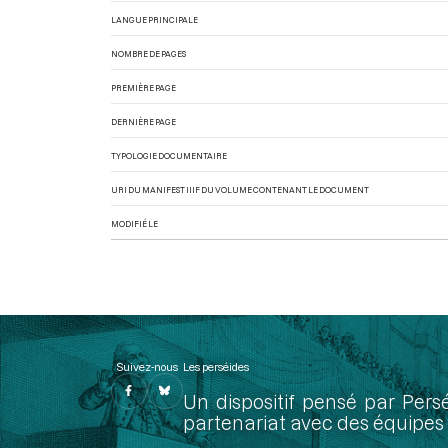
LANGUE PRINCIPALE
NOMBRE DE PAGES
PREMIÈRE PAGE
DERNIÈRE PAGE
TYPOLOGIE DOCUMENTAIRE
URI DU MANIFEST IIIF DU VOLUME CONTENANT LE DOCUMENT
MODIFIÉ LE
Suivez-nous
Les perséides
Un dispositif pensé par Pers
partenariat avec des équipes 