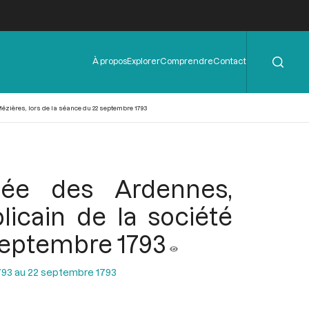
Rechercher
Menu
À propos
Explorer
Comprendre
Contact
de
l'en-
tête
Mézières, lors de la séance du 22 septembre 1793
rmée des Ardennes,
icain de la société
 septembre 1793
793 au 22 septembre 1793