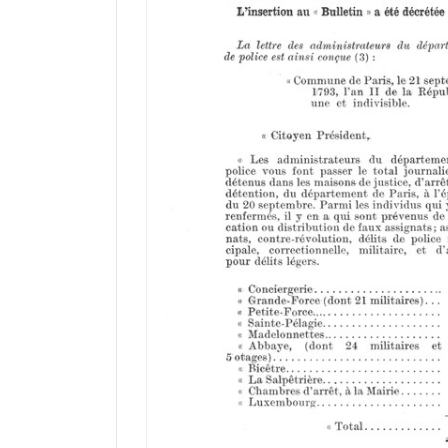
a
d
o
r