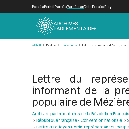
Persée
Portail Persée
Perséides
Data Persée
Blog
ARCHIVES
PARLEMENTAIRES
Fil
Accueil
Explorer
Les volumes
Lettre du représentant Perrin, près 
d'Ariane
Lettre du représe
informant de la pr
populaire de Mézière
Archives parlementaires de la Révolution Françai
République française - Convention nationale
Lettre du citoyen Perrin, représentant du peup