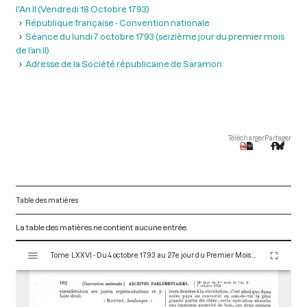
l'An II (Vendredi 18 Octobre 1793)
République française - Convention nationale
Séance du lundi 7 octobre 1793 (seizième jour du premier mois
de l’an II)
Adresse de la Société républicaine de Saramon
Télécharger
Partager
Table des matières
La table des matières ne contient aucune entrée.
V
Tome LXXVI - Du 4 octobre 1793 au 27e jour du Premier Mois de l'An II (Vendredi 18 Octobre 1793)
i
s
u
a