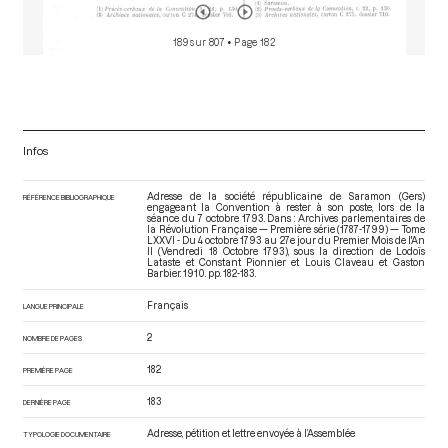
189 sur 807
• Page 182
Infos
Adresse de la société républicaine de Saramon (Gers)
RÉFÉRENCE BIBLIOGRAPHIQUE
engageant la Convention à rester à son poste, lors de la
séance du 7 octobre 1793. Dans : Archives parlementaires de
la Révolution Française — Première série (1787-1799) — Tome
LXXVI - Du 4 octobre 1793 au 27e jour du Premier Mois de l'An
II (Vendredi 18 Octobre 1793)
, sous la direction de Lodoïs
Lataste et Constant Pionnier et Louis Claveau et Gaston
Barbier. 1910. pp. 182-183.
Français
LANGUE PRINCIPALE
2
NOMBRE DE PAGES
182
PREMIÈRE PAGE
183
DERNIÈRE PAGE
Adresse, pétition et lettre envoyée à l’Assemblée
TYPOLOGIE DOCUMENTAIRE