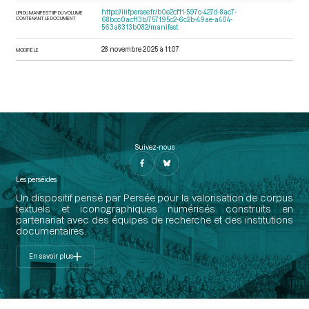
https://iiif.persee.fr/b0e2cf11-597c-427d-8ac7-
URI DU MANIFEST IIIF DU VOLUME
CONTENANT LE DOCUMENT
68bcc0acf13b/757195c2-6c2b-49ae-a404-
563a8313b082/manifest
28 novembre 2025 à 11:07
MODIFIÉ LE
Suivez-nous
Les perséides
Un dispositif pensé par Persée pour la valorisation de corpus
textuels et iconographiques numérisés construits en
partenariat avec des équipes de recherche et des institutions
documentaires.
En savoir plus