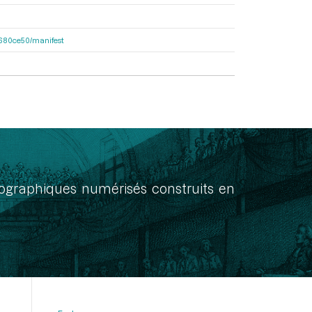
f7680ce50/manifest
onographiques numérisés construits en