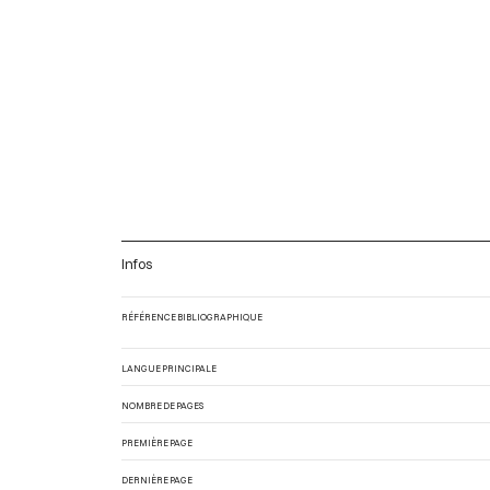
Infos
RÉFÉRENCE BIBLIOGRAPHIQUE
LANGUE PRINCIPALE
NOMBRE DE PAGES
PREMIÈRE PAGE
DERNIÈRE PAGE