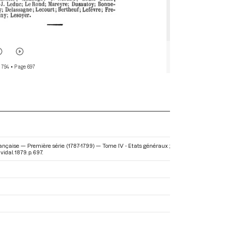
 794
• Page 697
rançaise — Première série (1787-1799) — Tome IV - Etats généraux ;
dal. 1879. p. 697.