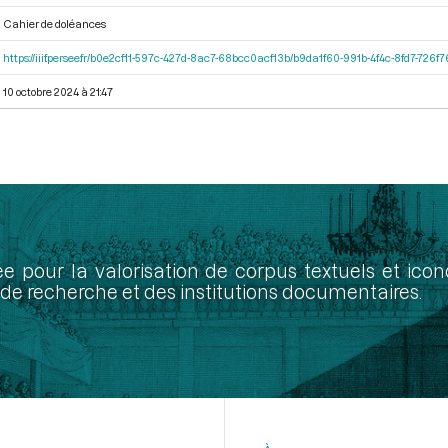
Cahier de doléances
https://iiif.persee.fr/b0e2cf11-597c-427d-8ac7-68bcc0acf13b/b9da1f60-991b-4f4c-8fd7-726
10 octobre 2024 à 21:47
ée pour la valorisation de corpus textuels et ic
de recherche et des institutions documentaires.