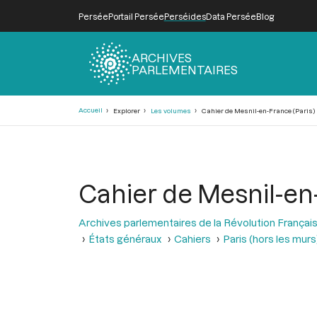
Persée
Portail Persée
Perséides
Data Persée
Blog
ARCHIVES
PARLEMENTAIRES
Fil
Accueil
Explorer
Les volumes
Cahier de Mesnil-en-France (Paris)
d'Ariane
Cahier de Mesnil-en-
Archives parlementaires de la Révolution Françai
États généraux
Cahiers
Paris (hors les murs