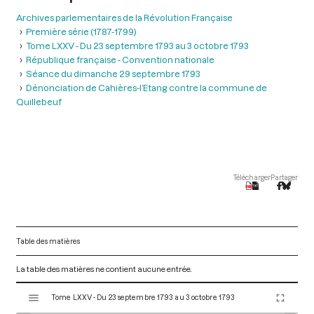
Archives parlementaires de la Révolution Française
Première série (1787-1799)
Tome LXXV - Du 23 septembre 1793 au 3 octobre 1793
République française - Convention nationale
Séance du dimanche 29 septembre 1793
Dénonciation de Cahières-l’Etang contre la commune de
Quillebeuf
Télécharger
Partager
Table des matières
La table des matières ne contient aucune entrée.
V
Tome LXXV - Du 23 septembre 1793 au 3 octobre 1793
i