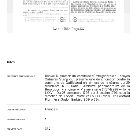
341 sur 786
• Page 334
Infos
Renvoi à l'examen du comité de sûreté générale du citoyen
RÉFÉRENCE BIBLIOGRAPHIQUE
Cahières-l'Étang qui présente une dénonciation contre la
commune de Quillebœuf, en annexe de la séance du 29
septembre 1793. Dans : Archives parlementaires de la
Révolution Française — Première série (1787-1799) — Tome
LXXV - Du 23 septembre 1793 au 3 octobre 1793
, sous la
direction de Lodoïs Lataste et Louis Claveau et Constant
Pionnier et Gaston Barbier. 1909. p. 334.
Français
LANGUE PRINCIPALE
1
NOMBRE DE PAGES
334
PREMIÈRE PAGE