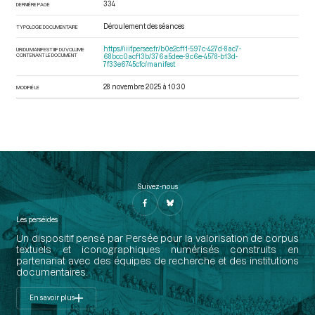
334
DERNIÈRE PAGE
Déroulement des séances
TYPOLOGIE DOCUMENTAIRE
https://iiif.persee.fr/b0e2cf11-597c-427d-8ac7-
URI DU MANIFEST IIIF DU VOLUME
CONTENANT LE DOCUMENT
68bcc0acf13b/376a5dee-9c6e-4578-b13d-
7f33e6745cfc/manifest
28 novembre 2025 à 10:30
MODIFIÉ LE
Suivez-nous
Les perséides
Un dispositif pensé par Persée pour la valorisation de corpus
textuels et iconographiques numérisés construits en
partenariat avec des équipes de recherche et des institutions
documentaires.
En savoir plus