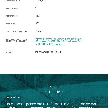
Français
LANGUE PRINCIPALE
1
NOMBRE DE PAGES
353
PREMIÈRE PAGE
353
DERNIÈRE PAGE
Décret
TYPOLOGIE DOCUMENTAIRE
https://iiif.persee.fr/b0e2cf11-597c-427d-8ac7-
URI DU MANIFEST IIIF DU VOLUME
CONTENANT LE DOCUMENT
68bcc0acf13b/757195c2-6c2b-49ae-a404-
563a8313b082/manifest
28 novembre 2025 à 11:16
MODIFIÉ LE
Suivez-nous
Les perséides
Un dispositif pensé par Persée pour la valorisation de corpus
textuels et iconographiques numérisés construits en