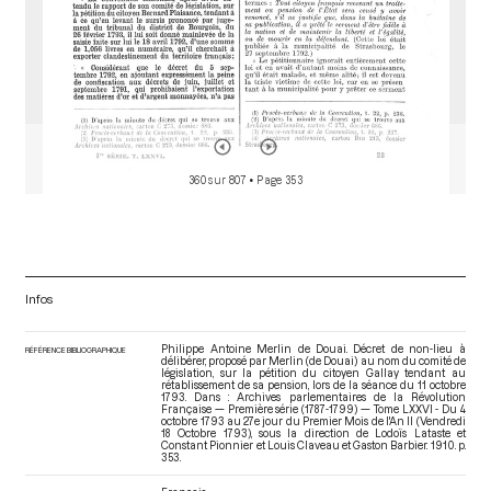
360 sur 807
• Page 353
Infos
Philippe Antoine Merlin de Douai. Décret de non-lieu à
RÉFÉRENCE BIBLIOGRAPHIQUE
délibérer, proposé par Merlin (de Douai) au nom du comité de
législation, sur la pétition du citoyen Gallay tendant au
rétablissement de sa pension, lors de la séance du 11 octobre
1793. Dans : Archives parlementaires de la Révolution
Française — Première série (1787-1799) — Tome LXXVI - Du 4
octobre 1793 au 27e jour du Premier Mois de l'An II (Vendredi
18 Octobre 1793)
, sous la direction de Lodoïs Lataste et
Constant Pionnier et Louis Claveau et Gaston Barbier. 1910. p.
353.