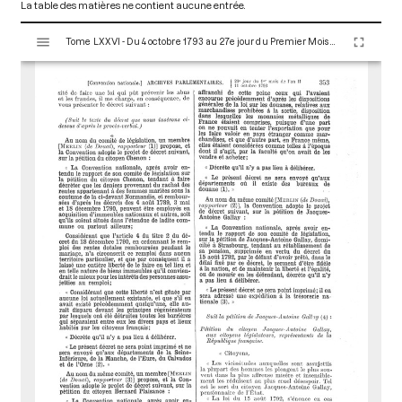
La table des matières ne contient aucune entrée.
V
Tome LXXVI - Du 4 octobre 1793 au 27e jour du Premier Mois de l'An II (Vendredi 18 Octobre 1793)
i
s
u
a
l
i
s
e
u
r
M
i
r
a
d
o
r