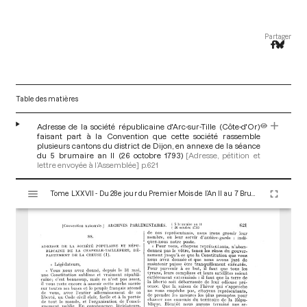
Partager
Table des matières
Adresse de la société républicaine d'Arc-sur-Tille (Côte-d'Or)
faisant part à la Convention que cette société rassemble
plusieurs cantons du district de Dijon, en annexe de la séance
du 5 brumaire an II (26 octobre 1793)
[Adresse, pétition et
lettre envoyée à l’Assemblée]
p.621
V
Tome LXXVII - Du 28e jour du Premier Mois de l’An II au 7 Brumaire an II (19 au 28 Octobre 1793)
i
s
u
a
l
i
s
e
u