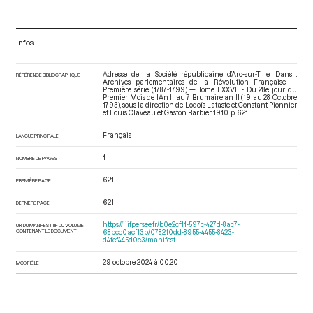
Infos
Adresse de la Société républicaine d’Arc-sur-Tille. Dans :
RÉFÉRENCE BIBLIOGRAPHIQUE
Archives parlementaires de la Révolution Française —
Première série (1787-1799) — Tome LXXVII - Du 28e jour du
Premier Mois de l’An II au 7 Brumaire an II (19 au 28 Octobre
1793)
, sous la direction de Lodoïs Lataste et Constant Pionnier
et Louis Claveau et Gaston Barbier. 1910. p. 621.
Français
LANGUE PRINCIPALE
1
NOMBRE DE PAGES
621
PREMIÈRE PAGE
621
DERNIÈRE PAGE
https://iiif.persee.fr/b0e2cf11-597c-427d-8ac7-
URI DU MANIFEST IIIF DU VOLUME
CONTENANT LE DOCUMENT
68bcc0acf13b/078210dd-8955-4455-8423-
d4fef445d0c3/manifest
29 octobre 2024 à 00:20
MODIFIÉ LE