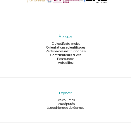
Menu
du
pied
À propos
de
page
Objectifs du projet
Orientations scientifiques
Partenaires institutionnels
Contributeurs-trices
Ressources
Actualités
Explorer
Les volumes
Les députés
Les cahiers de doléances