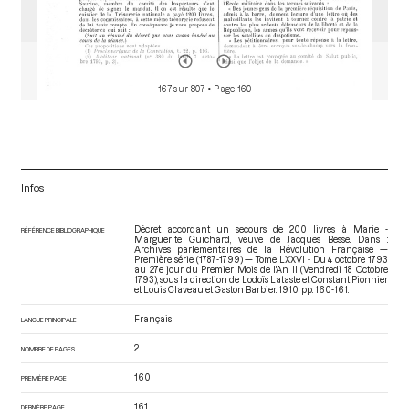
167 sur 807
• Page 160
Infos
Décret accordant un secours de 200 livres à Marie -
RÉFÉRENCE BIBLIOGRAPHIQUE
Marguerite Guichard, veuve de Jacques Besse. Dans :
Archives parlementaires de la Révolution Française —
Première série (1787-1799) — Tome LXXVI - Du 4 octobre 1793
au 27e jour du Premier Mois de l'An II (Vendredi 18 Octobre
1793)
, sous la direction de Lodoïs Lataste et Constant Pionnier
et Louis Claveau et Gaston Barbier. 1910. pp. 160-161.
Français
LANGUE PRINCIPALE
2
NOMBRE DE PAGES
160
PREMIÈRE PAGE
161
DERNIÈRE PAGE