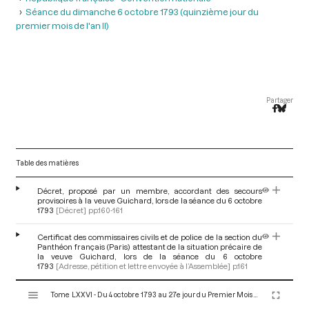
Séance du dimanche 6 octobre 1793 (quinzième jour du
premier mois de l'an II)
Partager
Table des matières
Décret, proposé par un membre, accordant des secours
provisoires à la veuve Guichard, lors de la séance du 6 octobre
1793
[Décret]
pp.160-161
Certificat des commissaires civils et de police de la section du
Panthéon français (Paris) attestant de la situation précaire de
la veuve Guichard, lors de la séance du 6 octobre
1793
[Adresse, pétition et lettre envoyée à l’Assemblée]
p.161
V
Tome LXXVI - Du 4 octobre 1793 au 27e jour du Premier Mois de l'An II (Vendredi 18 Octobre 1793)
i