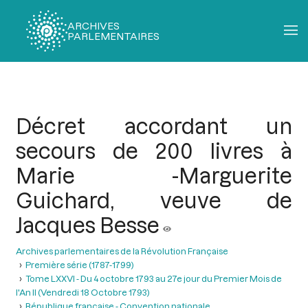
ARCHIVES
PARLEMENTAIRES
Fil
d'Ariane
Décret accordant un
secours de 200 livres à
Marie -Marguerite
Guichard, veuve de
Jacques Besse
Archives parlementaires de la Révolution Française
Première série (1787-1799)
Tome LXXVI - Du 4 octobre 1793 au 27e jour du Premier Mois de
l'An II (Vendredi 18 Octobre 1793)
République française - Convention nationale