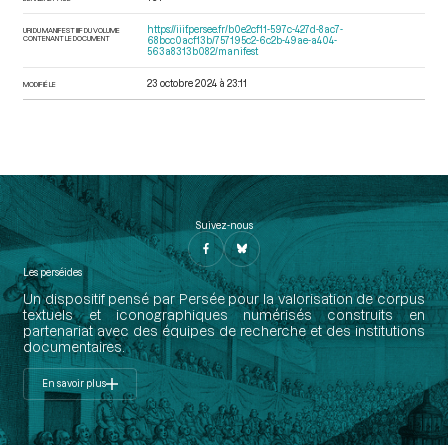
https://iiif.persee.fr/b0e2cf11-597c-427d-8ac7-
URI DU MANIFEST IIIF DU VOLUME
CONTENANT LE DOCUMENT
68bcc0acf13b/757195c2-6c2b-49ae-a404-
563a8313b082/manifest
23 octobre 2024 à 23:11
MODIFIÉ LE
Suivez-nous
Les perséides
Un dispositif pensé par Persée pour la valorisation de corpus
textuels et iconographiques numérisés construits en
partenariat avec des équipes de recherche et des institutions
documentaires.
En savoir plus