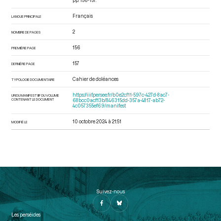
pp. 156-157.
Français
LANGUE PRINCIPALE
2
NOMBRE DE PAGES
156
PREMIÈRE PAGE
157
DERNIÈRE PAGE
Cahier de doléances
TYPOLOGIE DOCUMENTAIRE
https://iiif.persee.fr/b0e2cf11-597c-427d-8ac7-
URI DU MANIFEST IIIF DU VOLUME
CONTENANT LE DOCUMENT
68bcc0acf13b/846315dd-357a-4817-ab72-
4c057355ef69/manifest
10 octobre 2024 à 21:51
MODIFIÉ LE
Suivez-nous
Les perséides