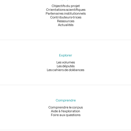
page
Objectifs du projet
Orientations scientifiques
Partenaires institutionnels
Contributeurs-trices
Ressources
Actualités
Explorer
Les volumes
Les députés
Les cahiers de doléances
Comprendre
Comprendre le corpus
Aide à l'exploration
Foire aux questions