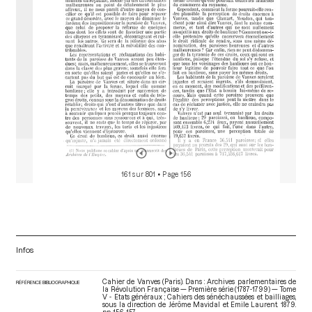
161 sur 801
• Page 156
Infos
Cahier de Vanves (Paris). Dans : Archives parlementaires de
RÉFÉRENCE BIBLIOGRAPHIQUE
la Révolution Française — Première série (1787-1799) — Tome
V - Etats généraux ; Cahiers des sénéchaussées et bailliages
,
sous la direction de Jérôme Mavidal et Emile Laurent. 1879.