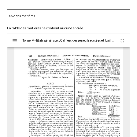
Table des matières
La table des matières ne contient aucune entrée.
V
Tome V - Etats généraux ; Cahiers des sénéchaussées et bailliages
i
s
u
a
l
i
s
e
u
r
M
i
r
a
d
o
r