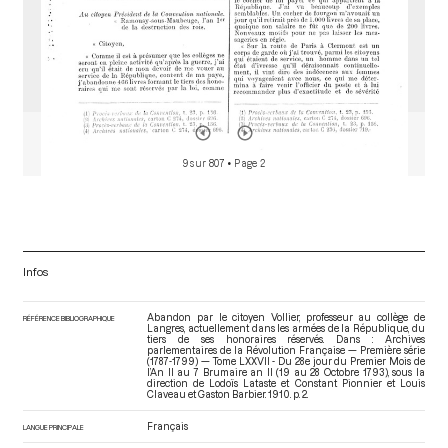
9 sur 807
• Page 2
Infos
Abandon par le citoyen Vollier, professeur au collège de
RÉFÉRENCE BIBLIOGRAPHIQUE
Langres, actuellement dans les armées de la République, du
tiers de ses honoraires réservés. Dans : Archives
parlementaires de la Révolution Française — Première série
(1787-1799) — Tome LXXVII - Du 28e jour du Premier Mois de
l’An II au 7 Brumaire an II (19 au 28 Octobre 1793)
, sous la
direction de Lodoïs Lataste et Constant Pionnier et Louis
Claveau et Gaston Barbier. 1910. p. 2.
Français
LANGUE PRINCIPALE