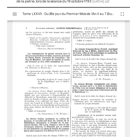
de la patrie, lors de la séance du 19 octobre 1793
[Lettre]
p.2
V
Tome LXXVII - Du 28e jour du Premier Mois de l’An II au 7 Brumaire an II (19 au 28 Octobre 1793)
i
s
u
a
l
i
s
e
u
r
M
i
r
a
d
o
r