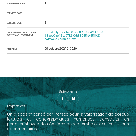
1
NOMBRE DE PAGES
2
PREMIÈRE PAGE
2
DERNIÈRE PAGE
https://iiif.persee.fr/b0e2cf11-597c-427d-8ac7-
URI DU MANIFEST IIIF DU VOLUME
CONTENANT LE DOCUMENT
68bcc0acf13b/078210dd-8955-4455-8423-
d4fef445d0c3/manifest
29 octobre 2024 à 00:19
MODIFIÉ LE
Suivez-nous
Les perséides
Un dispositif pensé par Persée pour la valorisation de corpus
textuels et iconographiques numérisés construits en
partenariat avec des équipes de recherche et des institutions
documentaires.