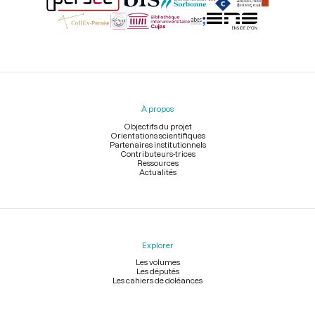
Menu
du
pied
À propos
de
page
Objectifs du projet
Orientations scientifiques
Partenaires institutionnels
Contributeurs-trices
Ressources
Actualités
Explorer
Les volumes
Les députés
Les cahiers de doléances