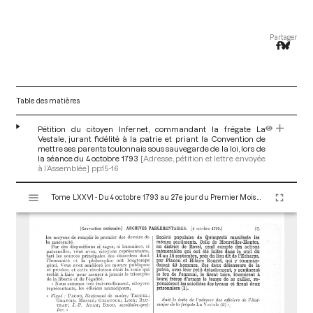
Partager
Table des matières
Pétition du citoyen Infernet, commandant la frégate La
Vestale, jurant fidélité à la patrie et priant la Convention de
mettre ses parents toulonnais sous sauvegarde de la loi, lors de
la séance du 4 octobre 1793
[Adresse, pétition et lettre envoyée
à l’Assemblée]
pp.15-16
V
Tome LXXVI - Du 4 octobre 1793 au 27e jour du Premier Mois de l'An II (Vendredi 18 Octobre 1793)
i
s
u
a
l
i
s
e
u