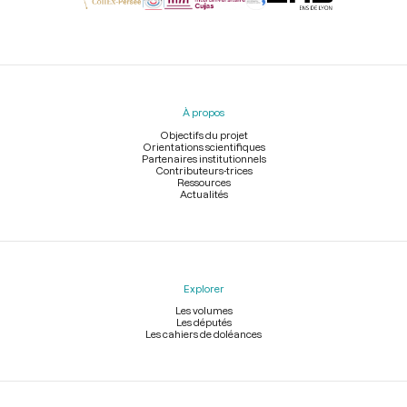
Menu
du
pied
À propos
de
page
Objectifs du projet
Orientations scientifiques
Partenaires institutionnels
Contributeurs-trices
Ressources
Actualités
Explorer
Les volumes
Les députés
Les cahiers de doléances