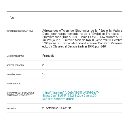
Infos
Adresse des officiers de l’état-major de la frégate la Vestale.
RÉFÉRENCE BIBLIOGRAPHIQUE
Dans : Archives parlementaires de la Révolution Française —
Première série (1787-1799) — Tome LXXVI - Du 4 octobre 1793
au 27e jour du Premier Mois de l'An II (Vendredi 18 Octobre
1793)
, sous la direction de Lodoïs Lataste et Constant Pionnier
et Louis Claveau et Gaston Barbier. 1910. pp. 15-16.
Français
LANGUE PRINCIPALE
2
NOMBRE DE PAGES
15
PREMIÈRE PAGE
16
DERNIÈRE PAGE
https://iiif.persee.fr/b0e2cf11-597c-427d-8ac7-
URI DU MANIFEST IIIF DU VOLUME
CONTENANT LE DOCUMENT
68bcc0acf13b/757195c2-6c2b-49ae-a404-
563a8313b082/manifest
23 octobre 2024 à 23:11
MODIFIÉ LE