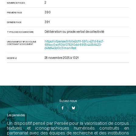
2
NOMBRE DE PAGES
390
PREMIÈRE PAGE
391
DERNIÈRE PAGE
Délibération ou procès verbal de collectivité
TYPOLOGIE DOCUMENTAIRE
https://iiif.persee.fr/b0e2cf11-597c-427d-8ac7-
URI DU MANIFEST IIIF DU VOLUME
CONTENANT LE DOCUMENT
68bcc0acf13b/078210dd-8955-4455-8423-
d4fef445d0c3/manifest
28 novembre 2025 à 13:21
MODIFIÉ LE
Suivez-nous
Les perséides
Un dispositif pensé par Persée pour la valorisation de corpus
textuels et iconographiques numérisés construits en
partenariat avec des équipes de recherche et des institutions