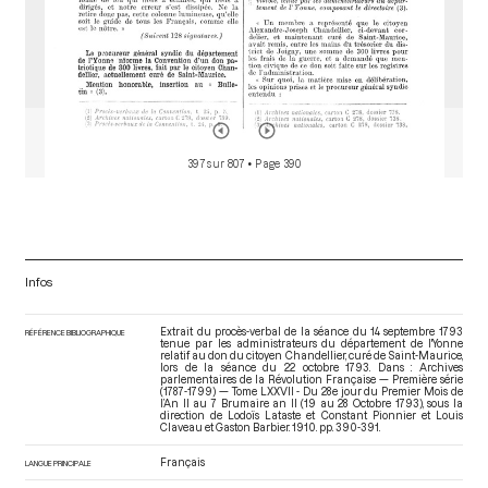
397 sur 807
• Page 390
Infos
Extrait du procès-verbal de la séance du 14 septembre 1793
RÉFÉRENCE BIBLIOGRAPHIQUE
tenue par les administrateurs du département de l'Yonne
relatif au don du citoyen Chandellier, curé de Saint-Maurice,
lors de la séance du 22 octobre 1793. Dans : Archives
parlementaires de la Révolution Française — Première série
(1787-1799) — Tome LXXVII - Du 28e jour du Premier Mois de
l’An II au 7 Brumaire an II (19 au 28 Octobre 1793)
, sous la
direction de Lodoïs Lataste et Constant Pionnier et Louis
Claveau et Gaston Barbier. 1910. pp. 390-391.
Français
LANGUE PRINCIPALE