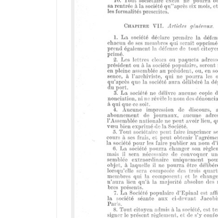
i
r
a
d
o
r