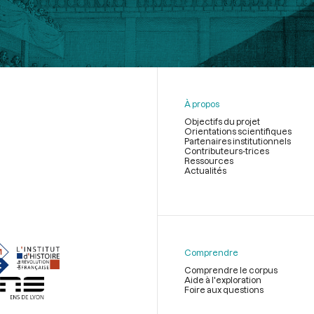
À propos
Objectifs du projet
Orientations scientifiques
Partenaires institutionnels
Contributeurs-trices
Ressources
Actualités
Menu
du
pied
de
Comprendre
page
Comprendre le corpus
Aide à l'exploration
Foire aux questions