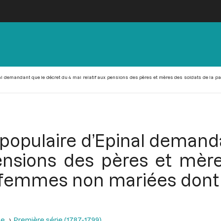
nal demandant que le décret du 4 mai relatif aux pensions des pères et mères des soldats de la p
é populaire d’Epinal demand
pensions des pères et mère
x femmes non mariées dont 
se
Première série (1787-1799)