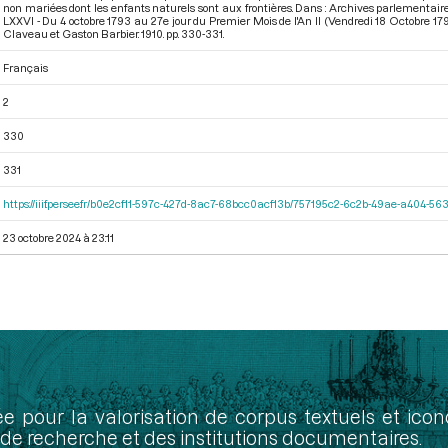
non mariées dont les enfants naturels sont aux frontières. Dans : Archives parlementai
LXXVI - Du 4 octobre 1793 au 27e jour du Premier Mois de l'An II (Vendredi 18 Octobre 17
Claveau et Gaston Barbier. 1910. pp. 330-331.
Français
2
330
331
https://iiif.persee.fr/b0e2cf11-597c-427d-8ac7-68bcc0acf13b/757195c2-6c2b-49ae-a404-
23 octobre 2024 à 23:11
ée pour la valorisation de corpus textuels et ic
de recherche et des institutions documentaires.