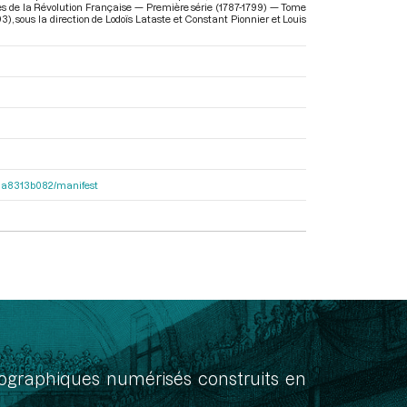
res de la Révolution Française — Première série (1787-1799) — Tome
93)
, sous la direction de Lodoïs Lataste et Constant Pionnier et Louis
563a8313b082/manifest
onographiques numérisés construits en