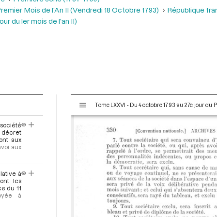
remier Mois de l'An II (Vendredi 18 Octobre 1793)
République fra
r du ler mois de l'an II)
V
Tome LXXVI - Du 4 octobre 1793 au 27e jour du P
i
s
 société
u
u décret
a
ont aux
voi aux
l
i
s
lative à
e
ont les
ce du 11
u
voyée à
r
M