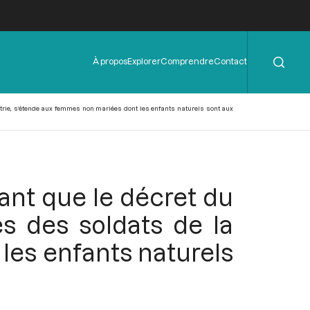
Rechercher
Menu
À propos
Explorer
Comprendre
Contact
de
l'en-
tête
atrie, s’étende aux femmes non mariées dont les enfants naturels sont aux
ant que le décret du
s des soldats de la
les enfants naturels