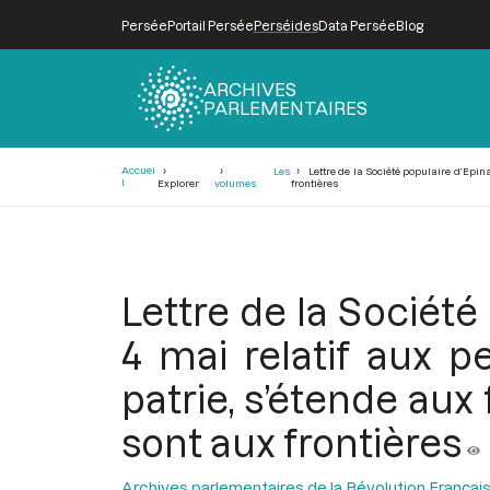
Persée
Portail Persée
Perséides
Data Persée
Blog
ARCHIVES
PARLEMENTAIRES
Fil
Accuei
Les
Lettre de la Société populaire d’Epi
d'Ariane
l
Explorer
volumes
frontières
Lettre de la Sociét
4 mai relatif aux 
patrie, s’étende au
sont aux frontières
Archives parlementaires de la Révolution Françai