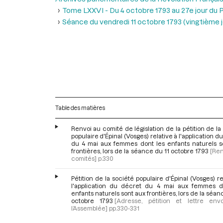
Tome LXXVI - Du 4 octobre 1793 au 27e jour du P
Séance du vendredi 11 octobre 1793 (vingtième jou
Table des matières
Renvoi au comité de législation de la pétition de la
populaire d'Épinal (Vosges) relative à l'application d
du 4 mai aux femmes dont les enfants naturels s
frontières, lors de la séance du 11 octobre 1793
[Ren
comités]
p.330
Pétition de la société populaire d'Épinal (Vosges) re
l'application du décret du 4 mai aux femmes d
enfants naturels sont aux frontières, lors de la séan
octobre 1793
[Adresse, pétition et lettre en
l’Assemblée]
pp.330-331