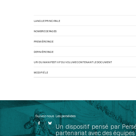
LANGUE PRINCIPALE
NOMBRE DE PAGES
PREMIÈRE PAGE
DERNIÈRE PAGE
URI DU MANIFEST IIIF DU VOLUME CONTENANT LE DOCUMENT
MODIFIÉ LE
Suivez-nous
Les perséides
Un dispositif pensé par Pers
partenariat avec des équipes 