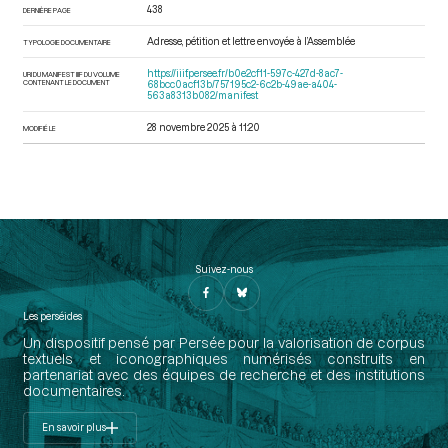
438
DERNIÈRE PAGE
Adresse, pétition et lettre envoyée à l’Assemblée
TYPOLOGIE DOCUMENTAIRE
https://iiif.persee.fr/b0e2cf11-597c-427d-8ac7-
URI DU MANIFEST IIIF DU VOLUME
CONTENANT LE DOCUMENT
68bcc0acf13b/757195c2-6c2b-49ae-a404-
563a8313b082/manifest
28 novembre 2025 à 11:20
MODIFIÉ LE
Suivez-nous
Les perséides
Un dispositif pensé par Persée pour la valorisation de corpus
textuels et iconographiques numérisés construits en
partenariat avec des équipes de recherche et des institutions
documentaires.
En savoir plus