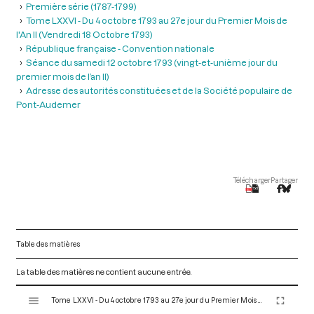
Première série (1787-1799)
Tome LXXVI - Du 4 octobre 1793 au 27e jour du Premier Mois de
l'An II (Vendredi 18 Octobre 1793)
République française - Convention nationale
Séance du samedi 12 octobre 1793 (vingt-et-unième jour du
premier mois de l’an II)
Adresse des autorités constituées et de la Société populaire de
Pont-Audemer
Télécharger
Partager
Table des matières
La table des matières ne contient aucune entrée.
V
Tome LXXVI - Du 4 octobre 1793 au 27e jour du Premier Mois de l'An II (Vendredi 18 Octobre 1793)
i