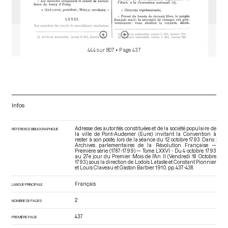
444 sur 807
• Page 437
Infos
Adresse des autorités constituées et de la société populaire de
RÉFÉRENCE BIBLIOGRAPHIQUE
la ville de Pont-Audemer (Eure) invitant la Convention à
rester à son poste, lors de la séance du 12 octobre 1793. Dans :
Archives parlementaires de la Révolution Française —
Première série (1787-1799) — Tome LXXVI - Du 4 octobre 1793
au 27e jour du Premier Mois de l'An II (Vendredi 18 Octobre
1793)
, sous la direction de Lodoïs Lataste et Constant Pionnier
et Louis Claveau et Gaston Barbier. 1910. pp. 437-438.
Français
LANGUE PRINCIPALE
2
NOMBRE DE PAGES
437
PREMIÈRE PAGE