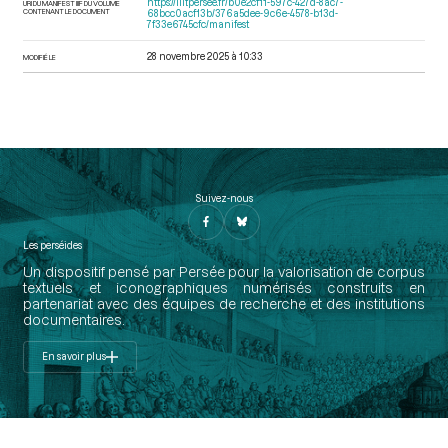
https://iiif.persee.fr/b0e2cf11-597c-427d-8ac7-
URI DU MANIFEST IIIF DU VOLUME
CONTENANT LE DOCUMENT
68bcc0acf13b/376a5dee-9c6e-4578-b13d-
7f33e6745cfc/manifest
28 novembre 2025 à 10:33
MODIFIÉ LE
Suivez-nous
Les perséides
Un dispositif pensé par Persée pour la valorisation de corpus
textuels et iconographiques numérisés construits en
partenariat avec des équipes de recherche et des institutions
documentaires.
En savoir plus