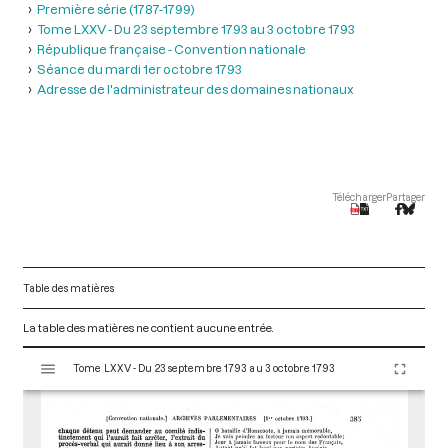
Première série (1787-1799)
Tome LXXV - Du 23 septembre 1793 au 3 octobre 1793
République française - Convention nationale
Séance du mardi 1er octobre 1793
Adresse de l'administrateur des domaines nationaux
Télécharger
Partager
Table des matières
La table des matières ne contient aucune entrée.
V
Tome LXXV - Du 23 septembre 1793 au 3 octobre 1793
i
s
u
a