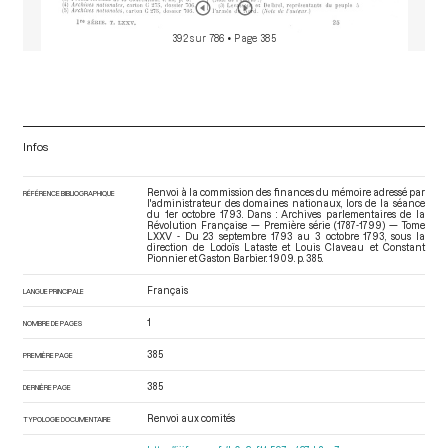
392 sur 786
• Page 385
Infos
Renvoi à la commission des finances du mémoire adressé par
RÉFÉRENCE BIBLIOGRAPHIQUE
l'administrateur des domaines nationaux, lors de la séance
du 1er octobre 1793. Dans : Archives parlementaires de la
Révolution Française — Première série (1787-1799) — Tome
LXXV - Du 23 septembre 1793 au 3 octobre 1793
, sous la
direction de Lodoïs Lataste et Louis Claveau et Constant
Pionnier et Gaston Barbier. 1909. p. 385.
Français
LANGUE PRINCIPALE
1
NOMBRE DE PAGES
385
PREMIÈRE PAGE
385
DERNIÈRE PAGE
Renvoi aux comités
TYPOLOGIE DOCUMENTAIRE