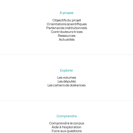
du
pied
À propos
de
page
Objectifs du projet
Orientations scientifiques
Partenaires institutionnels
Contributeurs-trices
Ressources
Actualités
Explorer
Les volumes
Les députés
Les cahiers de doléances
Comprendre
Comprendre le corpus
Aide à l'exploration
Foire aux questions