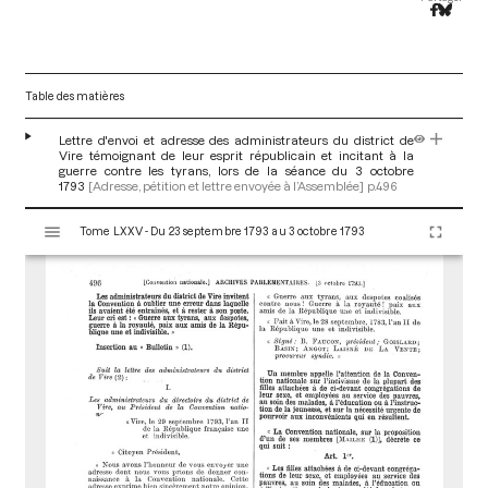
Table des matières
Lettre d'envoi et adresse des administrateurs du district de
Vire témoignant de leur esprit républicain et incitant à la
guerre contre les tyrans, lors de la séance du 3 octobre
1793
[Adresse, pétition et lettre envoyée à l’Assemblée]
p.496
V
Tome LXXV - Du 23 septembre 1793 au 3 octobre 1793
i
s
u
a
l
i
s
e
u
r
M
i
r