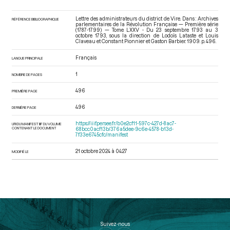
Lettre des administrateurs du district de Vire. Dans : Archives
RÉFÉRENCE BIBLIOGRAPHIQUE
parlementaires de la Révolution Française — Première série
(1787-1799) — Tome LXXV - Du 23 septembre 1793 au 3
octobre 1793
, sous la direction de Lodoïs Lataste et Louis
Claveau et Constant Pionnier et Gaston Barbier. 1909. p. 496.
Français
LANGUE PRINCIPALE
1
NOMBRE DE PAGES
496
PREMIÈRE PAGE
496
DERNIÈRE PAGE
https://iiif.persee.fr/b0e2cf11-597c-427d-8ac7-
URI DU MANIFEST IIIF DU VOLUME
CONTENANT LE DOCUMENT
68bcc0acf13b/376a5dee-9c6e-4578-b13d-
7f33e6745cfc/manifest
21 octobre 2024 à 04:27
MODIFIÉ LE
Suivez-nous