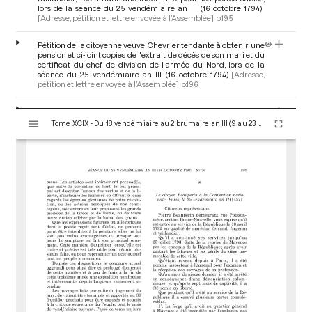
lors de la séance du 25 vendémiaire an III (16 octobre 1794)
[Adresse, pétition et lettre envoyée à l’Assemblée]
p.195
Pétition de la citoyenne veuve Chevrier tendante à obtenir une
pension et ci-joint copies de l'extrait de décès de son mari et du
certificat du chef de division de l'armée du Nord, lors de la
séance du 25 vendémiaire an III (16 octobre 1794)
[Adresse,
pétition et lettre envoyée à l’Assemblée]
p.196
Pétition du citoyen Loncky tendante à obtenir des secours et la
V
récompense des services rendus par son père, lors de la séance
Tome XCIX - Du 18 vendémiaire au 2 brumaire an III (9 au 23 octobre 1794)
i
du 25 vendémiaire an III (16 octobre 1794)
[Adresse, pétition et
s
lettre envoyée à l’Assemblée]
p.196
u
a
Pétition du citoyen Royer et de la citoyenne Thiebault, détenus
acquittés, tendante à obtenir des secours, lors de la séance du
l
25 vendémiaire an III (16 octobre 1794)
[Adresse, pétition et
i
lettre envoyée à l’Assemblée]
p.197
s
e
u
r
M
i
r
a