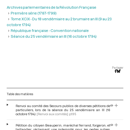
Archives parlementaires de la Révolution Française
Première série (1787-1799)
Tome XCIX - Du 18 vendémiaire au 2 brumaire an III (9 au 23
octobre 1794)
République française - Convention nationale
Séance du 25 vendémiaire an III (16 octobre 1794)
Partager
Table des matières
Renvoi au comité des Secours publics de diverses pétitions de
particuliers, lors de la séance du 25 vendémiaire an III (16
octobre 1794)
[Renvoi aux comités]
p.195
Pétition du citoyen Beauperin, maréchal ferrand, forgeron, et
taillandier, réclamant une indemnité pour les pertes subies,