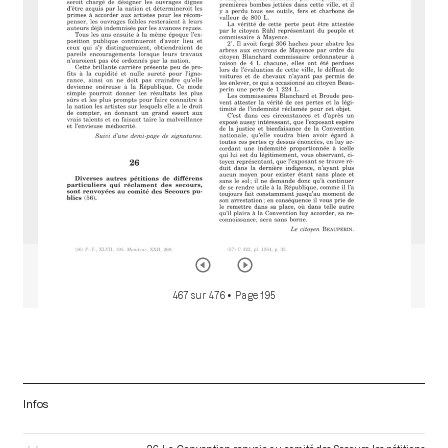
d
o
r
467 sur 476
• Page 195
Infos