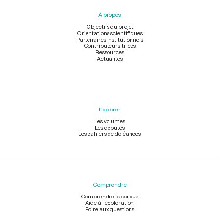
pied
À propos
de
page
Objectifs du projet
Orientations scientifiques
Partenaires institutionnels
Contributeurs-trices
Ressources
Actualités
Explorer
Les volumes
Les députés
Les cahiers de doléances
Comprendre
Comprendre le corpus
Aide à l'exploration
Foire aux questions