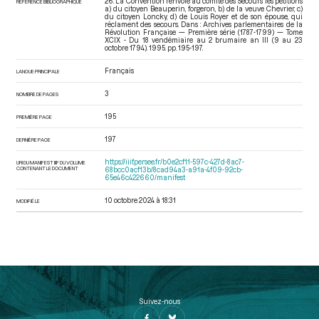
26. La Convention renvoie au comité des Secours les pétitions
RÉFÉRENCE BIBLIOGRAPHIQUE
a) du citoyen Beauperin, forgeron, b) de la veuve Chevrier, c)
du citoyen Loncky, d) de Louis Royer et de son épouse, qui
réclament des secours. Dans : Archives parlementaires de la
Révolution Française — Première série (1787-1799) — Tome
XCIX - Du 18 vendémiaire au 2 brumaire an III (9 au 23
octobre 1794)
. 1995. pp. 195-197.
Français
LANGUE PRINCIPALE
3
NOMBRE DE PAGES
195
PREMIÈRE PAGE
197
DERNIÈRE PAGE
https://iiif.persee.fr/b0e2cf11-597c-427d-8ac7-
URI DU MANIFEST IIIF DU VOLUME
CONTENANT LE DOCUMENT
68bcc0acf13b/8cad94a3-a91a-4f09-92cb-
65e46c422660/manifest
10 octobre 2024 à 18:31
MODIFIÉ LE
Suivez-nous