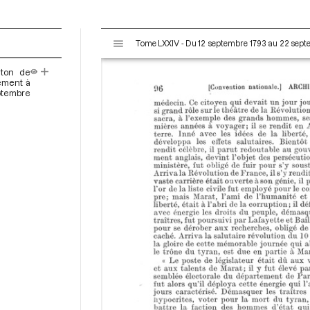
V
Tome LXXIV - Du 12 septembre 1793 au 22 sep
i
s
nton de
u
hement à
a
ptembre
l
i
s
e
u
r
M
i
r
a
d
o
r