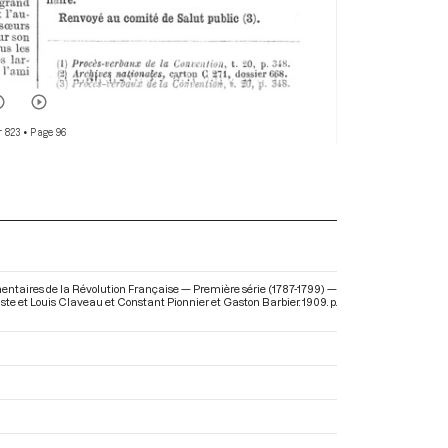
r 823
• Page 96
mentaires de la Révolution Française — Première série (1787-1799) —
taste et Louis Claveau et Constant Pionnier et Gaston Barbier. 1909. p.