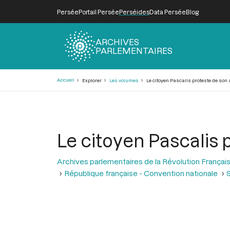
Persée
Portail Persée
Perséides
Data Persée
Blog
ARCHIVES
PARLEMENTAIRES
Fil
Accueil
Explorer
Les volumes
Le citoyen Pascalis proteste de son 
d'Ariane
Le citoyen Pascalis 
Archives parlementaires de la Révolution Françai
République française - Convention nationale