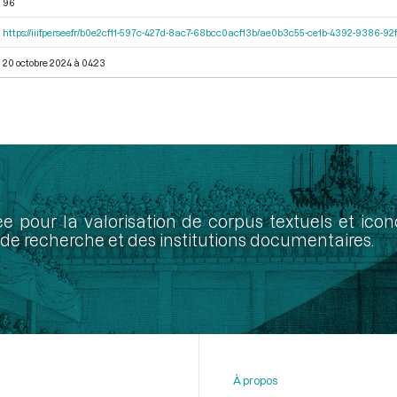
96
https://iiif.persee.fr/b0e2cf11-597c-427d-8ac7-68bcc0acf13b/ae0b3c55-ce1b-4392-9386-
20 octobre 2024 à 04:23
ée pour la valorisation de corpus textuels et ic
de recherche et des institutions documentaires.
À propos