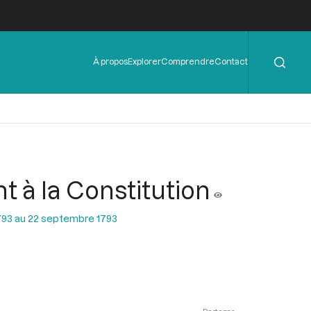
Rechercher
Menu
À propos
Explorer
Comprendre
Contact
de
l'en-
tête
t à la Constitution
793 au 22 septembre 1793