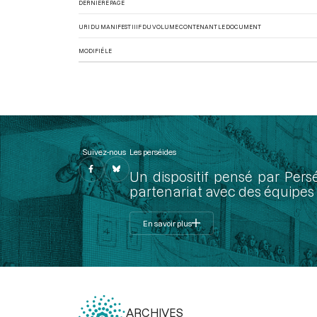
DERNIÈRE PAGE
URI DU MANIFEST IIIF DU VOLUME CONTENANT LE DOCUMENT
MODIFIÉ LE
Suivez-nous
Les perséides
Un dispositif pensé par Pers
partenariat avec des équipes 
En savoir plus
ARCHIVES