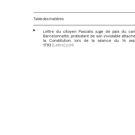
Table des matières
Lettre du citoyen Pascalis, juge de paix du ca
Barcelonnette, protestant de son inviolable attac
la Constitution, lors de la séance du 14 se
1793
[Lettre]
p.96