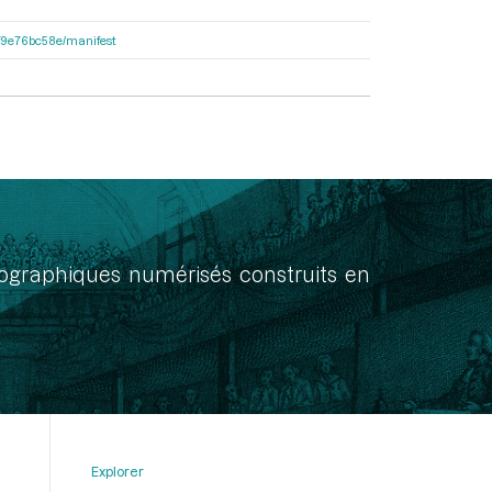
92f9e76bc58e/manifest
onographiques numérisés construits en
Explorer