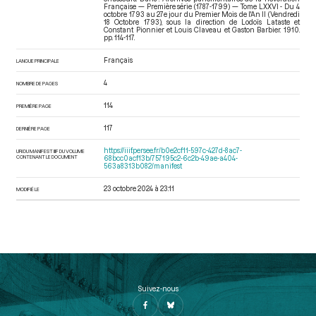
Française — Première série (1787-1799) — Tome LXXVI - Du 4
octobre 1793 au 27e jour du Premier Mois de l'An II (Vendredi
18 Octobre 1793)
, sous la direction de Lodoïs Lataste et
Constant Pionnier et Louis Claveau et Gaston Barbier. 1910.
pp. 114-117.
Français
LANGUE PRINCIPALE
4
NOMBRE DE PAGES
114
PREMIÈRE PAGE
117
DERNIÈRE PAGE
https://iiif.persee.fr/b0e2cf11-597c-427d-8ac7-
URI DU MANIFEST IIIF DU VOLUME
CONTENANT LE DOCUMENT
68bcc0acf13b/757195c2-6c2b-49ae-a404-
563a8313b082/manifest
23 octobre 2024 à 23:11
MODIFIÉ LE
Suivez-nous