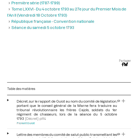
Première série (1787-1799)
Tome LXXVI - Du 4 octobre 1793 au 27e jour du Premier Mois de
l'An II (Vendredi 18 Octobre 1793)
République française - Convention nationale
Séance du samedi 5 octobre 1793
Partager
Table des matières
Décret, sur le rapport de Guiot au nom du comité de législation,
portant que le conseil général de la Marne fera traduire au
tribunal révolutionnaire les frères Cajols, soldats du 1er
régiment de chasseurs, lors de la séance du 5 octobre
1793
[Décret]
p.114
Florent Guiot
Lettre des membres du comité de salut public transmettant les