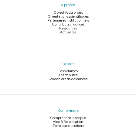
pied
À propos
de
page
Objectifs du projet
Orientations scientifiques
Partenaires institutionnels
Contributeurs-trices
Ressources
Actualités
Explorer
Les volumes
Les députés
Les cahiers de doléances
Comprendre
Comprendre le corpus
Aide à l'exploration
Foire aux questions