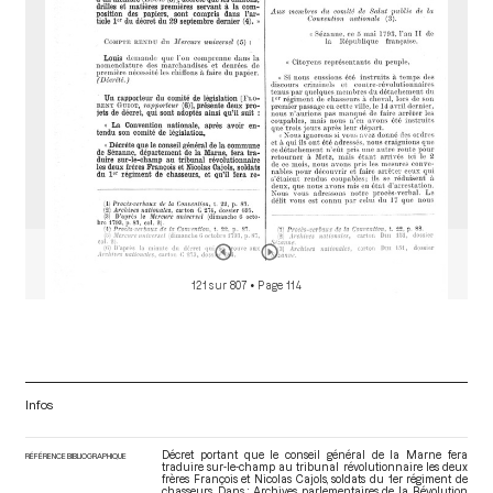
r
121 sur 807
• Page 114
Infos
Décret portant que le conseil général de la Marne fera
RÉFÉRENCE BIBLIOGRAPHIQUE
traduire sur-le-champ au tribunal révolutionnaire les deux
frères François et Nicolas Cajols, soldats du 1er régiment de
chasseurs. Dans : Archives parlementaires de la Révolution