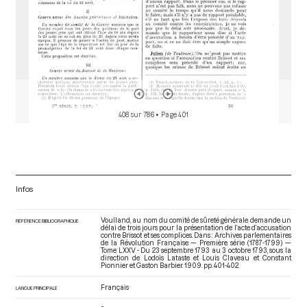
408 sur 786
• Page 401
Infos
Voulland, au nom du comité de sûreté générale demande un
RÉFÉRENCE BIBLIOGRAPHIQUE
délai de trois jours pour la présentation de l’acte d’accusation
contre Brissot et ses complices. Dans : Archives parlementaires
de la Révolution Française — Première série (1787-1799) —
Tome LXXV - Du 23 septembre 1793 au 3 octobre 1793
, sous la
direction de Lodoïs Lataste et Louis Claveau et Constant
Pionnier et Gaston Barbier. 1909. pp. 401-402.
Français
LANGUE PRINCIPALE