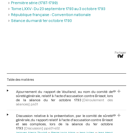
Première série (1787-1799)
Tome LXXV - Du 23 septembre 1793 au 3 octobre 1793
République française - Convention nationale
Séance du mardi 1er octobre 1793
Partager
Table des matières
Ajournement du rapport de Voulland, au nom du comité de
sûreté générale, relatif à l'acte d'accusation contre Brissot, lors
de la séance du 1er octobre 1793
[Déroulement des
séances]
p.401
Discussion relative à la présentation, par le comité de sûreté
générale, du rapport relatif à l'acte d'accusation contre Brissot
et ses complices, lors de la séance du 1er octobre
1793
[Discussion]
pp.401-402
Jacques Alexis Thuriot
Pierre Louis Ichon
Jean Julien
Jean Henri