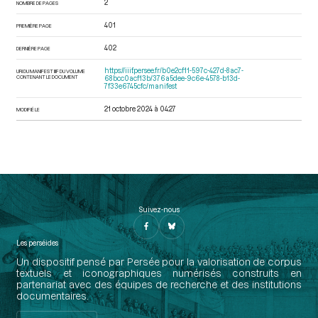
2
NOMBRE DE PAGES
401
PREMIÈRE PAGE
402
DERNIÈRE PAGE
https://iiif.persee.fr/b0e2cf11-597c-427d-8ac7-
URI DU MANIFEST IIIF DU VOLUME
CONTENANT LE DOCUMENT
68bcc0acf13b/376a5dee-9c6e-4578-b13d-
7f33e6745cfc/manifest
21 octobre 2024 à 04:27
MODIFIÉ LE
Suivez-nous
Les perséides
Un dispositif pensé par Persée pour la valorisation de corpus
textuels et iconographiques numérisés construits en
partenariat avec des équipes de recherche et des institutions
documentaires.