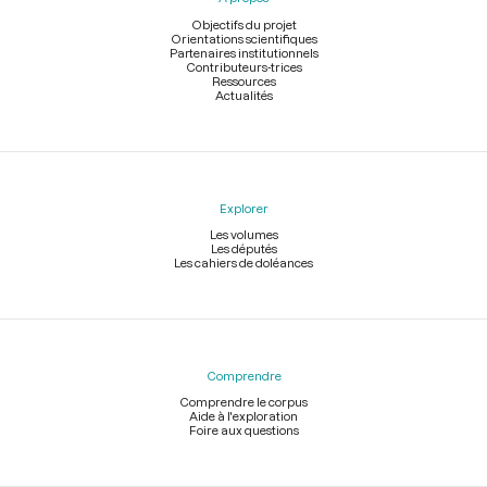
de
page
Objectifs du projet
Orientations scientifiques
Partenaires institutionnels
Contributeurs-trices
Ressources
Actualités
Explorer
Les volumes
Les députés
Les cahiers de doléances
Comprendre
Comprendre le corpus
Aide à l'exploration
Foire aux questions