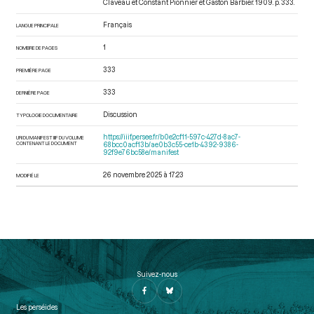
Claveau et Constant Pionnier et Gaston Barbier. 1909. p. 333.
Français
LANGUE PRINCIPALE
1
NOMBRE DE PAGES
333
PREMIÈRE PAGE
333
DERNIÈRE PAGE
Discussion
TYPOLOGIE DOCUMENTAIRE
https://iiif.persee.fr/b0e2cf11-597c-427d-8ac7-
URI DU MANIFEST IIIF DU VOLUME
CONTENANT LE DOCUMENT
68bcc0acf13b/ae0b3c55-ce1b-4392-9386-
92f9e76bc58e/manifest
26 novembre 2025 à 17:23
MODIFIÉ LE
Suivez-nous
Les perséides