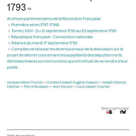
1793
Archives parlementaires de la Révolution Française
Première série (1787-1799)
Tome LXXIV - Du 12 septembre 1793 au 22 septembre 1793
République française - Convention nationale
Séance du mardi 17 septembre 1793
Comptes rendus par les divers journaux de la discussion sur le
projet de décret concernant les suppléants des députés morts,
démissionnaires ou mis hors la loi qui ont refusé de se rendre à leur
poste
Jacques Alexis Thuriot
Constant Joseph Eugène Gossuin
Joseph Etienne
Delcher
Pierre Boussion
Jean Devars
Louis Joseph Charlier
Télécharger
Partager
Table des matières